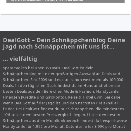
DealGott – Dein Schnäppchenblog Deine
Jagd nach Schnäppchen mit uns ist…
… vielfältig
spare täglich bei über 35 Deals. DealGott ist dein
Schnäppchenblog mit einer großartigen Auswahl an Deals und
Schnäppchen. Seit 2009 sind es nun schon weit mehr als 100.000
Deals. In den täglichen Deals findest du im Handumdrehen die
besten Deals aus den Bereichen Mode & Fashion, Handytarife,
Finanzen (Kredite und Girokonto), Reise & Hotel uvm. Sei dabei,
wenn DealGott auf der Jagd ist und den nächsten Preisknaller
findet. Bei DealGott findest du nur Schnäppchen, die mindestens
10% unter dem besten Preisvergleich liegen. Unter den besten
Schnäppchen aus dem Mobilfunkbereich findest du beispielsweise
Handytarife für 1,99€ pro Monat, Datentarife für 3,99€ pro Monat