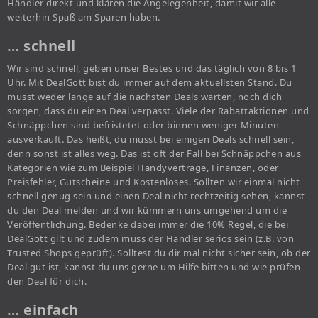
Händler direkt und klären die Angelegenheit, damit wir alle
weiterhin Spaß am Sparen haben.
… schnell
Wir sind schnell, geben unser Bestes und das täglich von 8 bis 1
Uhr. Mit DealGott bist du immer auf dem aktuellsten Stand. Du
musst weder lange auf die nächsten Deals warten, noch dich
sorgen, dass du einen Deal verpasst. Viele der Rabattaktionen und
Schnäppchen sind befristetet oder binnen weniger Minuten
ausverkauft. Das heißt, du musst bei einigen Deals schnell sein,
denn sonst ist alles weg. Das ist oft der Fall bei Schnäppchen aus
Kategorien wie zum Beispiel Handyverträge, Finanzen, oder
Preisfehler, Gutscheine und Kostenloses. Sollten wir einmal nicht
schnell genug sein und einen Deal nicht rechtzeitig sehen, kannst
du den Deal melden und wir kümmern uns umgehend um die
Veröffentlichung. Bedenke dabei immer die 10% Regel, die bei
DealGott gilt und zudem muss der Händler seriös sein (z.B. von
Trusted Shops geprüft). Solltest du dir mal nicht sicher sein, ob der
Deal gut ist, kannst du uns gerne um Hilfe bitten und wie prüfen
den Deal für dich.
… einfach