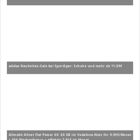
adidas Neuheiten-Sale bei SportSpar: Schuhe und mehr ab 11,99€
Allmobil Allnet Flat Power 60: 60 GB im Vodafone-Netz für 9,99€/Monat
+ 50€ Wechselbonus = effektiv 7,91€ im Monat