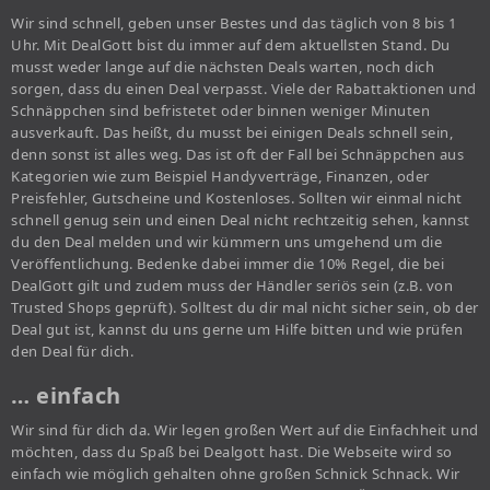
Wir sind schnell, geben unser Bestes und das täglich von 8 bis 1
Uhr. Mit DealGott bist du immer auf dem aktuellsten Stand. Du
musst weder lange auf die nächsten Deals warten, noch dich
sorgen, dass du einen Deal verpasst. Viele der Rabattaktionen und
Schnäppchen sind befristetet oder binnen weniger Minuten
ausverkauft. Das heißt, du musst bei einigen Deals schnell sein,
denn sonst ist alles weg. Das ist oft der Fall bei Schnäppchen aus
Kategorien wie zum Beispiel Handyverträge, Finanzen, oder
Preisfehler, Gutscheine und Kostenloses. Sollten wir einmal nicht
schnell genug sein und einen Deal nicht rechtzeitig sehen, kannst
du den Deal melden und wir kümmern uns umgehend um die
Veröffentlichung. Bedenke dabei immer die 10% Regel, die bei
DealGott gilt und zudem muss der Händler seriös sein (z.B. von
Trusted Shops geprüft). Solltest du dir mal nicht sicher sein, ob der
Deal gut ist, kannst du uns gerne um Hilfe bitten und wie prüfen
den Deal für dich.
… einfach
Wir sind für dich da. Wir legen großen Wert auf die Einfachheit und
möchten, dass du Spaß bei Dealgott hast. Die Webseite wird so
einfach wie möglich gehalten ohne großen Schnick Schnack. Wir