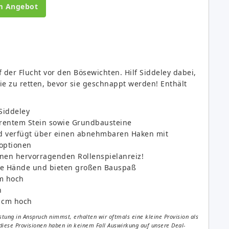
m Angebot
 der Flucht vor den Bösewichten. Hilf Siddeley dabei,
ie zu retten, bevor sie geschnappt werden! Enthält
 Siddeley
arentem Stein sowie Grundbausteine
und verfügt über einen abnehmbaren Haken mit
uoptionen
einen hervorragenden Rollenspielanreiz!
eine Hände und bieten großen Bauspaß
cm hoch
h
5 cm hoch
tung in Anspruch nimmst, erhalten wir oftmals eine kleine Provision als
diese Provisionen haben in keinem Fall Auswirkung auf unsere Deal-