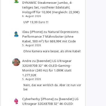
DYNAMIC Steakmesser Jumbo, 4-
teiliges Set, rostfreier Edelstahl,
Holzgriff für 10,00€ (Vergleich: 22,99€)
6. August 2026
UVP 19,99 Euro !!!
iDau [iPhone]
zu
Natural Expressions
Performance 7 Mähroboter (ohne
Kabel, 500 m²) für 669,99€ mit Code
5. August 2026
Ohne Kamera wäre besser, als ohne Kabel!
Andre
zu
[beendet] LG Ultragear
32GX870B 32″ 4K-OLED-Gaming-
Monitor (240 Hz) für 1.099€ statt
1.277,02€
5. August 2026
Nein, das war wirklich da. Aber ist nun vor
bei
Cyberherby [iPhone]
zu
[beendet] LG
Ultragear 32GX870B 32″ 4K-OLED-