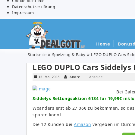
Cookie-Richtlinie
Datenschutzerklärung
Impressum
Home
Bonusd
Startseite
Spielzeug & Baby
LEGO DUPLO Cars Sidde
LEGO DUPLO Cars Siddelys 
15. Mai 2013
Andre
| Anzeige
Bei Gale
Siddelys Rettungsaktion 6134 für 19,99€ inkl
Woanders erst ab 27,06€ zu bekommen, so dass
sparen könnt.
Die 12 Kunden bei
Amazon
vergeben im Durchsc