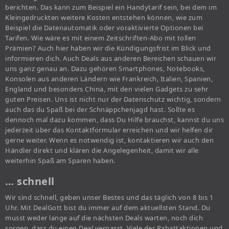
berichten. Das kann zum Beispiel ein Handytarif sein, bei dem im
Kleingedruckten weitere Kosten entstehen können, wie zum
Beispiel die Datenautomatik oder voraktivierte Optionen bei
Tarifen. Wie wäre es mit einem Zeitschriften-Abo mit tollen
Prämien? Auch hier haben wir die Kündigungsfrist im Blick und
informieren dich. Auch Deals aus anderen Bereichen schauen wir
uns ganz genau an. Dazu gehören Smartphones, Notebooks,
Konsolen aus anderen Ländern wie Frankreich, Italien, Spanien,
England und besonders China, mit den vielen Gadgets zu sehr
guten Preisen. Uns ist nicht nur der Datenschutz wichtig, sondern
auch das du Spaß bei der Schnäppchenjagd hast. Sollte es
dennoch mal dazu kommen, dass Du Hilfe brauchst, kannst du uns
jederzeit über das Kontaktformular erreichen und wir helfen dir
gerne weiter. Wenn es notwendig ist, kontaktieren wir auch den
Händler direkt und klären die Angelegenheit, damit wir alle
weiterhin Spaß am Sparen haben.
… schnell
Wir sind schnell, geben unser Bestes und das täglich von 8 bis 1
Uhr. Mit DealGott bist du immer auf dem aktuellsten Stand. Du
musst weder lange auf die nächsten Deals warten, noch dich
sorgen, dass du einen Deal verpasst. Viele der Rabattaktionen und