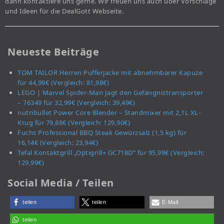
dann kontaktiere uns gerne. Wir freuen uns auch über Vorschläge
und Ideen für die DealGott Webseite.
Neueste Beiträge
TOM TAILOR Herren Pufferjacke mit abnehmbarer Kapuze
für 44,99€ (Vergleich: 81,98€)
LEGO | Marvel Spider-Man Jagt den Gefängnistransporter
– 76349 für 32,99€ (Vergleich: 39,49€)
nutribullet Power Core Blender – Standmixer mit 2,1L XL-
Krug für 79,88€ (Vergleich: 129,90€)
Fuchs Professional BBQ Steak Gewürzsalz (1,5 kg) für
16,14€ (Vergleich: 23,94€)
Tefal Kontaktgrill „Optigrill+ GC718D“ für 95,98€ (Vergleich:
129,99€)
Social Media / Teilen
teilen
teilen
E-Mail
teilen