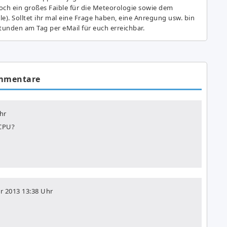
ch ein großes Fai­ble für die Meteorologie sowie dem
e). Solltet ihr mal eine Frage haben, eine Anregung usw. bin
tunden am Tag per eMail für euch erreichbar.
mmentare
hr
 CPU?
ar 2013
13:38 Uhr