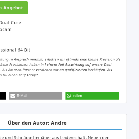
m Angebot
 Dual-Core
ebcam
ssional 64 Bit
tung in Anspruch nimmst, erhalten wir oftmals eine kleine Provision als
diese Provisionen haben in keinem Fall Auswirkung auf unsere Deal-
Als Amazon-Partner verdienen wir an qualifizierten Verkäufen. Als
 Du einen Kauf tätigst.
E-Mail
teilen
Über den Autor: Andre
de und Schnäppchenjäger aus Leidenschaft. Neben den