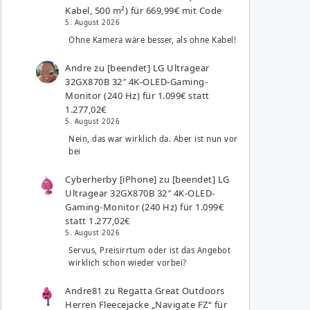
Kabel, 500 m²) für 669,99€ mit Code
5. August 2026
Ohne Kamera wäre besser, als ohne Kabel!
Andre
zu
[beendet] LG Ultragear
32GX870B 32″ 4K-OLED-Gaming-
Monitor (240 Hz) für 1.099€ statt
1.277,02€
5. August 2026
Nein, das war wirklich da. Aber ist nun vor
bei
Cyberherby [iPhone]
zu
[beendet] LG
Ultragear 32GX870B 32″ 4K-OLED-
Gaming-Monitor (240 Hz) für 1.099€
statt 1.277,02€
5. August 2026
Servus, Preisirrtum oder ist das Angebot
wirklich schon wieder vorbei?
Andre81
zu
Regatta Great Outdoors
Herren Fleecejacke „Navigate FZ“ für