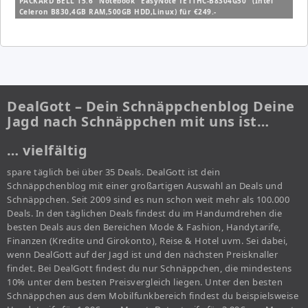
PACKARD BELL 15.6" Notebook "EasyNote TE11HC-B8304G50" (Intel
Celeron B830,4GB RAM,500GB HDD,Linux) für €249.-
DealGott – Dein Schnäppchenblog Deine
Jagd nach Schnäppchen mit uns ist…
… vielfältig
spare täglich bei über 35 Deals. DealGott ist dein
Schnäppchenblog mit einer großartigen Auswahl an Deals und
Schnäppchen. Seit 2009 sind es nun schon weit mehr als 100.000
Deals. In den täglichen Deals findest du im Handumdrehen die
besten Deals aus den Bereichen Mode & Fashion, Handytarife,
Finanzen (Kredite und Girokonto), Reise & Hotel uvm. Sei dabei,
wenn DealGott auf der Jagd ist und den nächsten Preisknaller
findet. Bei DealGott findest du nur Schnäppchen, die mindestens
10% unter dem besten Preisvergleich liegen. Unter den besten
Schnäppchen aus dem Mobilfunkbereich findest du beispielsweise