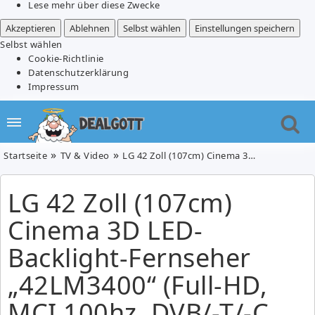
Lese mehr über diese Zwecke
Akzeptieren
Ablehnen
Selbst wählen
Einstellungen speichern
Selbst wählen
Cookie-Richtlinie
Datenschutzerklärung
Impressum
Startseite
TV & Video
LG 42 Zoll (107cm) Cinema 3D LED-Backlight-Fernseher „42LM3400“ (Full-HD, MCI 100hz, DVB/-T/-C, USB, EEK A+) für €399.-
LG 42 Zoll (107cm)
Cinema 3D LED-
Backlight-Fernseher
„42LM3400“ (Full-HD,
MCI 100hz, DVB/-T/-C,