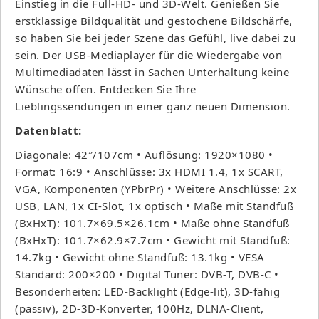
Einstieg in die Full-HD- und 3D-Welt. Genießen Sie
erstklassige Bildqualität und gestochene Bildschärfe,
so haben Sie bei jeder Szene das Gefühl, live dabei zu
sein. Der USB-Mediaplayer für die Wiedergabe von
Multimediadaten lässt in Sachen Unterhaltung keine
Wünsche offen. Entdecken Sie Ihre
Lieblingssendungen in einer ganz neuen Dimension.
Datenblatt:
Diagonale: 42″/107cm • Auflösung: 1920×1080 •
Format: 16:9 • Anschlüsse: 3x HDMI 1.4, 1x SCART,
VGA, Komponenten (YPbrPr) • Weitere Anschlüsse: 2x
USB, LAN, 1x CI-Slot, 1x optisch • Maße mit Standfuß
(BxHxT): 101.7×69.5×26.1cm • Maße ohne Standfuß
(BxHxT): 101.7×62.9×7.7cm • Gewicht mit Standfuß:
14.7kg • Gewicht ohne Standfuß: 13.1kg • VESA
Standard: 200×200 • Digital Tuner: DVB-T, DVB-C •
Besonderheiten: LED-Backlight (Edge-lit), 3D-fähig
(passiv), 2D-3D-Konverter, 100Hz, DLNA-Client,