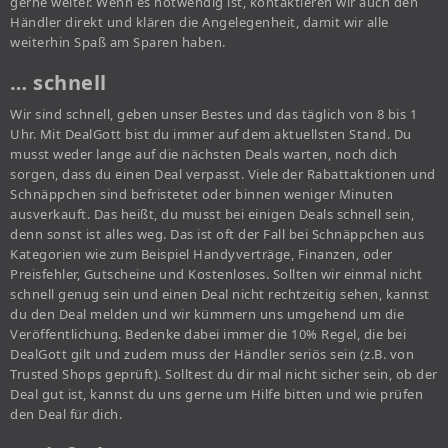
gerne weiter. Wenn es notwendig ist, kontaktieren wir auch den
Händler direkt und klären die Angelegenheit, damit wir alle
weiterhin Spaß am Sparen haben.
… schnell
Wir sind schnell, geben unser Bestes und das täglich von 8 bis 1
Uhr. Mit DealGott bist du immer auf dem aktuellsten Stand. Du
musst weder lange auf die nächsten Deals warten, noch dich
sorgen, dass du einen Deal verpasst. Viele der Rabattaktionen und
Schnäppchen sind befristetet oder binnen weniger Minuten
ausverkauft. Das heißt, du musst bei einigen Deals schnell sein,
denn sonst ist alles weg. Das ist oft der Fall bei Schnäppchen aus
Kategorien wie zum Beispiel Handyverträge, Finanzen, oder
Preisfehler, Gutscheine und Kostenloses. Sollten wir einmal nicht
schnell genug sein und einen Deal nicht rechtzeitig sehen, kannst
du den Deal melden und wir kümmern uns umgehend um die
Veröffentlichung. Bedenke dabei immer die 10% Regel, die bei
DealGott gilt und zudem muss der Händler seriös sein (z.B. von
Trusted Shops geprüft). Solltest du dir mal nicht sicher sein, ob der
Deal gut ist, kannst du uns gerne um Hilfe bitten und wie prüfen
den Deal für dich.