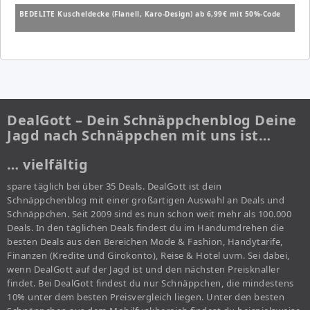
BEDELITE Kuscheldecke (Flanell, Karo-Design) ab 6,99€ mit 50%-Code
DealGott – Dein Schnäppchenblog Deine
Jagd nach Schnäppchen mit uns ist…
… vielfältig
spare täglich bei über 35 Deals. DealGott ist dein
Schnäppchenblog mit einer großartigen Auswahl an Deals und
Schnäppchen. Seit 2009 sind es nun schon weit mehr als 100.000
Deals. In den täglichen Deals findest du im Handumdrehen die
besten Deals aus den Bereichen Mode & Fashion, Handytarife,
Finanzen (Kredite und Girokonto), Reise & Hotel uvm. Sei dabei,
wenn DealGott auf der Jagd ist und den nächsten Preisknaller
findet. Bei DealGott findest du nur Schnäppchen, die mindestens
10% unter dem besten Preisvergleich liegen. Unter den besten