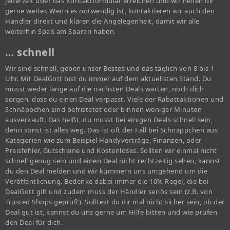
jederzeit über das Kontaktformular erreichen und wir helfen dir
gerne weiter. Wenn es notwendig ist, kontaktieren wir auch den
Händler direkt und klären die Angelegenheit, damit wir alle
weiterhin Spaß am Sparen haben.
… schnell
Wir sind schnell, geben unser Bestes und das täglich von 8 bis 1
Uhr. Mit DealGott bist du immer auf dem aktuellsten Stand. Du
musst weder lange auf die nächsten Deals warten, noch dich
sorgen, dass du einen Deal verpasst. Viele der Rabattaktionen und
Schnäppchen sind befristetet oder binnen weniger Minuten
ausverkauft. Das heißt, du musst bei einigen Deals schnell sein,
denn sonst ist alles weg. Das ist oft der Fall bei Schnäppchen aus
Kategorien wie zum Beispiel Handyverträge, Finanzen, oder
Preisfehler, Gutscheine und Kostenloses. Sollten wir einmal nicht
schnell genug sein und einen Deal nicht rechtzeitig sehen, kannst
du den Deal melden und wir kümmern uns umgehend um die
Veröffentlichung. Bedenke dabei immer die 10% Regel, die bei
DealGott gilt und zudem muss der Händler seriös sein (z.B. von
Trusted Shops geprüft). Solltest du dir mal nicht sicher sein, ob der
Deal gut ist, kannst du uns gerne um Hilfe bitten und wie prüfen
den Deal für dich.