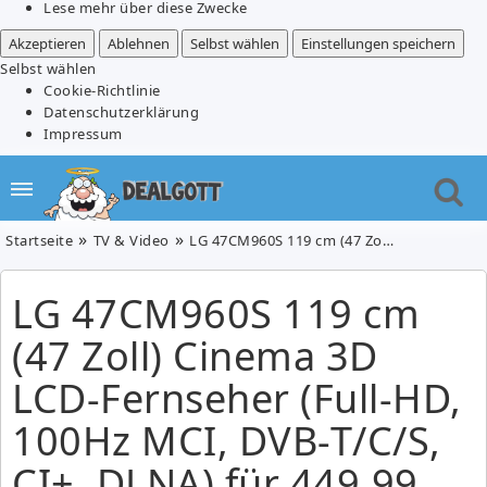
Lese mehr über diese Zwecke
Akzeptieren
Ablehnen
Selbst wählen
Einstellungen speichern
Selbst wählen
Cookie-Richtlinie
Datenschutzerklärung
Impressum
Startseite
TV & Video
LG 47CM960S 119 cm (47 Zoll) Cinema 3D LCD-Fernseher (Full-HD, 100Hz MCI, DVB-T/C/S, CI+, DLNA) für 449,99 Euroo
LG 47CM960S 119 cm
(47 Zoll) Cinema 3D
LCD-Fernseher (Full-HD,
100Hz MCI, DVB-T/C/S,
CI+, DLNA) für 449,99