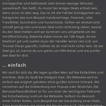
Schnäppchen sind befristetet oder binnen weniger Minuten
ausverkauft. Das heißt, du musst bei einigen Deals schnell sein,
denn sonst ist alles weg. Das ist oft der Fall bei Schnäppchen aus
Kategorien wie zum Beispiel Handyverträge, Finanzen, oder
Preisfehler, Gutscheine und Kostenloses. Sollten wir einmal nicht
schnell genug sein und einen Deal nicht rechtzeitig sehen, kannst
du den Deal melden und wir kümmern uns umgehend um die
Veröffentlichung. Bedenke dabei immer die 10% Regel, die bei
DealGott gilt und zudem muss der Händler seriös sein (z.B. von
Trusted Shops geprüft). Solltest du dir mal nicht sicher sein, ob der
Deal gut ist, kannst du uns gerne um Hilfe bitten und wie prüfen
den Deal für dich.
… einfach
Wir sind für dich da. Wir legen großen Wert auf die Einfachheit und
möchten, dass du Spaß bei Dealgott hast. Die Webseite wird so
einfach wie möglich gehalten ohne großen Schnick Schnack. Wir
verzichten auf die Einblendung von Popups oder Ähnliches. Die
Benutzerfreundlichkeit ist für uns einer der wichtigsten Faktoren
bei Entscheidung rund um die Webseite. Solltest du dennoch
einen Fehler finden, zum Beispiel bei der Darstellung eines Deals,
dann kontaktiere uns gerne. Wir freuen uns auch über Vorschläge