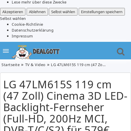
Lese mehr über diese Zwecke
Akzeptieren
Ablehnen
Selbst wählen
Einstellungen speichern
Selbst wählen
Cookie-Richtlinie
Datenschutzerklärung
Impressum
Startseite
TV & Video
LG 47LM615S 119 cm (47 Zoll) Cinema 3D LED-Backlight-Fernseher (Full-HD, 200Hz MCI, DVB-T/C/S2) für 579€
LG 47LM615S 119 cm
(47 Zoll) Cinema 3D LED-
Backlight-Fernseher
(Full-HD, 200Hz MCI,
DVB-T/C/S2) für 579€