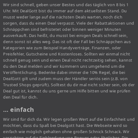
Wir sind schnell, geben unser Bestes und das täglich von 8 bis 1
Uhr. Mit DealGott bist du immer auf dem aktuellsten Stand. Du
musst weder lange auf die nächsten Deals warten, noch dich
sorgen, dass du einen Deal verpasst. Viele der Rabattaktionen und
Schnäppchen sind befristetet oder binnen weniger Minuten
ausverkauft. Das heißt, du musst bei einigen Deals schnell sein,
denn sonst ist alles weg. Das ist oft der Fall bei Schnäppchen aus
Kategorien wie zum Beispiel Handyverträge, Finanzen, oder
Preisfehler, Gutscheine und Kostenloses. Sollten wir einmal nicht
schnell genug sein und einen Deal nicht rechtzeitig sehen, kannst
du den Deal melden und wir kümmern uns umgehend um die
Veröffentlichung. Bedenke dabei immer die 10% Regel, die bei
DealGott gilt und zudem muss der Händler seriös sein (z.B. von
Trusted Shops geprüft). Solltest du dir mal nicht sicher sein, ob der
Deal gut ist, kannst du uns gerne um Hilfe bitten und wie prüfen
den Deal für dich.
… einfach
Wir sind für dich da. Wir legen großen Wert auf die Einfachheit und
möchten, dass du Spaß bei Dealgott hast. Die Webseite wird so
einfach wie möglich gehalten ohne großen Schnick Schnack. Wir
verzichten auf die Einblendung von Popups oder Ähnliches. Die