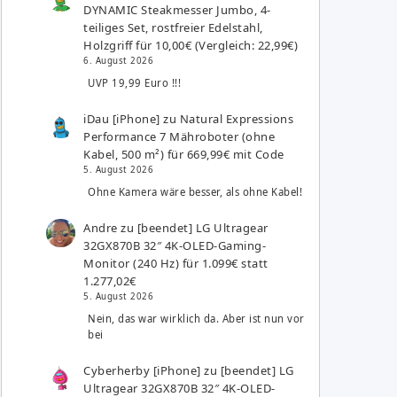
DYNAMIC Steakmesser Jumbo, 4-
teiliges Set, rostfreier Edelstahl,
Holzgriff für 10,00€ (Vergleich: 22,99€)
6. August 2026
UVP 19,99 Euro !!!
iDau [iPhone]
zu
Natural Expressions
Performance 7 Mähroboter (ohne
Kabel, 500 m²) für 669,99€ mit Code
5. August 2026
Ohne Kamera wäre besser, als ohne Kabel!
Andre
zu
[beendet] LG Ultragear
32GX870B 32″ 4K-OLED-Gaming-
Monitor (240 Hz) für 1.099€ statt
1.277,02€
5. August 2026
Nein, das war wirklich da. Aber ist nun vor
bei
Cyberherby [iPhone]
zu
[beendet] LG
Ultragear 32GX870B 32″ 4K-OLED-