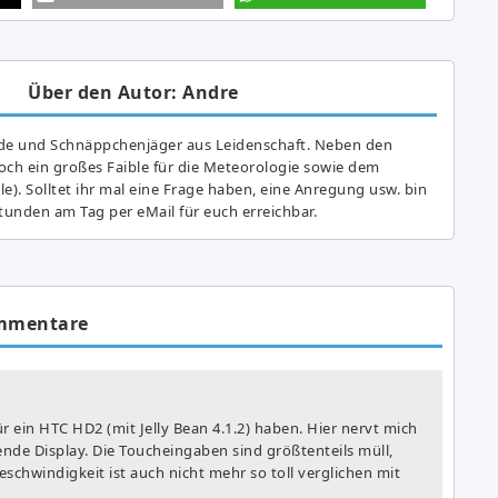
Über den Autor: Andre
de und Schnäppchenjäger aus Leidenschaft. Neben den
ch ein großes Fai­ble für die Meteorologie sowie dem
e). Solltet ihr mal eine Frage haben, eine Anregung usw. bin
tunden am Tag per eMail für euch erreichbar.
mmentare
 ein HTC HD2 (mit Jelly Bean 4.1.2) haben. Hier nervt mich
rende Display. Die Toucheingaben sind größtenteils müll,
schwindigkeit ist auch nicht mehr so toll verglichen mit