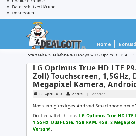
Cookie-Richtlinie
Datenschutzerklärung
Impressum
Home
Bonusd
Startseite
Telefone & Handys
LG Optimus True HD LTE
LG Optimus True HD LTE P9
Zoll) Touchscreen, 1,5GHz,
Megapixel Kamera, Android 
10. April 2013
Andre
| Anzeige
Noch ein günstiges Android Smartphone bei e
Dort erhaltet ihr das
LG Optimus True HD LTE P
1,5GHz, Dual-Core, 1GB RAM, 4GB, 8 Megapixel
Versand
.