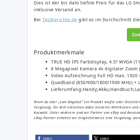
Dies ist der bis dato tiefste Preis für das LG
inklusive Versand an.
Bei
Testberichte.de
gibt es im Durchschnitt die 
Zu
Produktmerkmale
TRUE HD IPS Farbdisplay, 4.5? WVGA (11,
8 Megapixel Kamera 4x digitaler Zoom (3
Video Aufzeichnung Full HD max. 1920 x
Quadband (850/900/1800/1900 MHz) + L
Lieferumfang:Handy;Akku;Handbuch;La
Wenn du über „zum Angebot“ ein Produkt kaufst oder Dienstleis
Vergütung. Für dich entstehen dabei keinerlei Mehrkosten und 
Auswahl. Unter anderem sind wir Partner von eBay und Amazon. 
eBay-Partner erhalten wir möglicherweise eine Vergütung, wenn
teilen
teilen