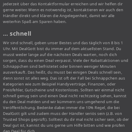
jederzeit über das Kontaktformular erreichen und wir helfen dir
gerne weiter. Wenn es notwendig ist, kontaktieren wir auch den
Händler direkt und klären die Angelegenheit, damit wir alle
weiterhin Spaß am Sparen haben.
… schnell
Wir sind schnell, geben unser Bestes und das täglich von 8 bis 1
Uhr. Mit DealGott bist du immer auf dem aktuellsten Stand. Du
musst weder lange auf die nächsten Deals warten, noch dich
sorgen, dass du einen Deal verpasst. Viele der Rabattaktionen und
Schnäppchen sind befristetet oder binnen weniger Minuten
ausverkauft. Das heißt, du musst bei einigen Deals schnell sein,
denn sonst ist alles weg. Das ist oft der Fall bei Schnäppchen aus
Kategorien wie zum Beispiel Handyverträge, Finanzen, oder
Preisfehler, Gutscheine und Kostenloses. Sollten wir einmal nicht
schnell genug sein und einen Deal nicht rechtzeitig sehen, kannst
du den Deal melden und wir kümmern uns umgehend um die
Veröffentlichung. Bedenke dabei immer die 10% Regel, die bei
DealGott gilt und zudem muss der Händler seriös sein (z.B. von
Trusted Shops geprüft). Solltest du dir mal nicht sicher sein, ob der
Deal gut ist, kannst du uns gerne um Hilfe bitten und wie prüfen
den Deal für dich.