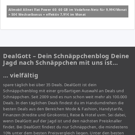
Allmobil Allnet Flat Power 60: 60 GB im Vodafone-Netz für 9,99€/Monat
+ 50€ Wechselbonus = effektiv 7,91€ im Monat
DealGott – Dein Schnäppchenblog Deine
Jagd nach Schnäppchen mit uns ist…
… vielfältig
spare täglich bei über 35 Deals. DealGott ist dein
Schnäppchenblog mit einer großartigen Auswahl an Deals und
Schnäppchen. Seit 2009 sind es nun schon weit mehr als 100.000
Deals. In den täglichen Deals findest du im Handumdrehen die
besten Deals aus den Bereichen Mode & Fashion, Handytarife,
Finanzen (Kredite und Girokonto), Reise & Hotel uvm. Sei dabei,
wenn DealGott auf der Jagd ist und den nächsten Preisknaller
findet. Bei DealGott findest du nur Schnäppchen, die mindestens
10% unter dem besten Preisvergleich liegen. Unter den besten