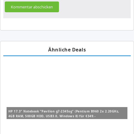
Ähnliche Deals
HP 17.3" Notebook "Pavilion g7-2345sg" (Pentium B960 2x 2.20GHz,
4GB RAM, 500GB HDD, USB3.0, Windows 8) für €349.-