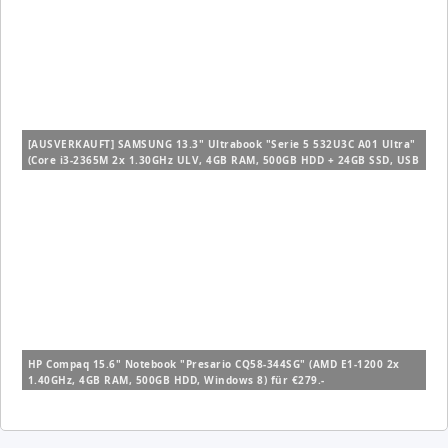
[AUSVERKAUFT] SAMSUNG 13.3" Ultrabook "Serie 5 532U3C A01 Ultra"
(Core i3-2365M 2x 1.30GHz ULV, 4GB RAM, 500GB HDD + 24GB SSD, USB
3.0, Windows 8) für €399.-
HP Compaq 15.6" Notebook "Presario CQ58-344SG" (AMD E1-1200 2x
1.40GHz, 4GB RAM, 500GB HDD, Windows 8) für €279.-