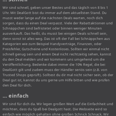
Wir sind schnell, geben unser Bestes und das täglich von 8 bis 1
Uhr. Mit DealGott bist du immer auf dem aktuellsten Stand. Du
musst weder lange auf die nächsten Deals warten, noch dich
sorgen, dass du einen Deal verpasst. Viele der Rabattaktionen und
Schnäppchen sind befristetet oder binnen weniger Minuten
ausverkauft. Das heißt, du musst bei einigen Deals schnell sein,
denn sonst ist alles weg. Das ist oft der Fall bei Schnäppchen aus
Kategorien wie zum Beispiel Handyverträge, Finanzen, oder
Preisfehler, Gutscheine und Kostenloses. Sollten wir einmal nicht
schnell genug sein und einen Deal nicht rechtzeitig sehen, kannst
du den Deal melden und wir kümmern uns umgehend um die
Veröffentlichung. Bedenke dabei immer die 10% Regel, die bei
DealGott gilt und zudem muss der Händler seriös sein (z.B. von
Trusted Shops geprüft). Solltest du dir mal nicht sicher sein, ob der
Deal gut ist, kannst du uns gerne um Hilfe bitten und wie prüfen
den Deal für dich.
… einfach
Wir sind für dich da. Wir legen großen Wert auf die Einfachheit und
möchten, dass du Spaß bei Dealgott hast. Die Webseite wird so
einfach wie möglich gehalten ohne großen Schnick Schnack. Wir