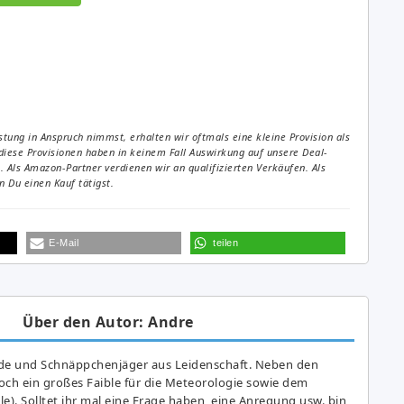
tung in Anspruch nimmst, erhalten wir oftmals eine kleine Provision als
diese Provisionen haben in keinem Fall Auswirkung auf unsere Deal-
Als Amazon-Partner verdienen wir an qualifizierten Verkäufen. Als
 Du einen Kauf tätigst.
E-Mail
teilen
Über den Autor: Andre
de und Schnäppchenjäger aus Leidenschaft. Neben den
ch ein großes Fai­ble für die Meteorologie sowie dem
e). Solltet ihr mal eine Frage haben, eine Anregung usw. bin