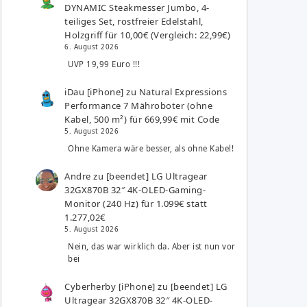
DYNAMIC Steakmesser Jumbo, 4-
teiliges Set, rostfreier Edelstahl,
Holzgriff für 10,00€ (Vergleich: 22,99€)
6. August 2026
UVP 19,99 Euro !!!
iDau [iPhone]
zu
Natural Expressions
Performance 7 Mähroboter (ohne
Kabel, 500 m²) für 669,99€ mit Code
5. August 2026
Ohne Kamera wäre besser, als ohne Kabel!
Andre
zu
[beendet] LG Ultragear
32GX870B 32″ 4K-OLED-Gaming-
Monitor (240 Hz) für 1.099€ statt
1.277,02€
5. August 2026
Nein, das war wirklich da. Aber ist nun vor
bei
Cyberherby [iPhone]
zu
[beendet] LG
Ultragear 32GX870B 32″ 4K-OLED-