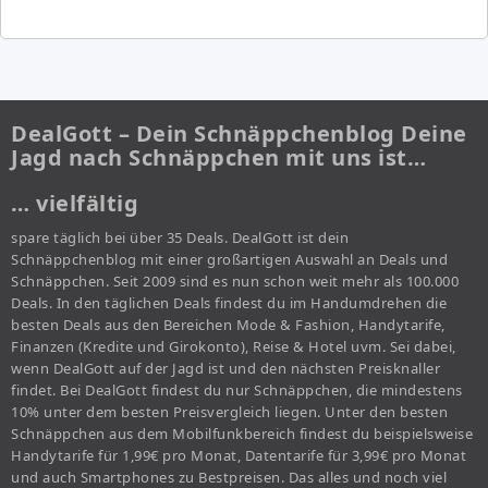
DealGott – Dein Schnäppchenblog Deine
Jagd nach Schnäppchen mit uns ist…
… vielfältig
spare täglich bei über 35 Deals. DealGott ist dein
Schnäppchenblog mit einer großartigen Auswahl an Deals und
Schnäppchen. Seit 2009 sind es nun schon weit mehr als 100.000
Deals. In den täglichen Deals findest du im Handumdrehen die
besten Deals aus den Bereichen Mode & Fashion, Handytarife,
Finanzen (Kredite und Girokonto), Reise & Hotel uvm. Sei dabei,
wenn DealGott auf der Jagd ist und den nächsten Preisknaller
findet. Bei DealGott findest du nur Schnäppchen, die mindestens
10% unter dem besten Preisvergleich liegen. Unter den besten
Schnäppchen aus dem Mobilfunkbereich findest du beispielsweise
Handytarife für 1,99€ pro Monat, Datentarife für 3,99€ pro Monat
und auch Smartphones zu Bestpreisen. Das alles und noch viel