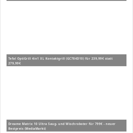
Tefal OptiGrill 4in1 XL Kontaktgrill (GC784D10) für 239,99€ statt
279,99€
Dreame Matrix 10 Ultra Saug- und Wischroboter für 799€ - neuer
Bestpreis (MediaMarkt)