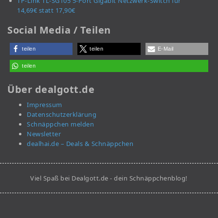
TP-Link TL-SG105 5-Port Gigabit Netzwerk-Switch für
14,69€ statt 17,90€
Social Media / Teilen
teilen
teilen
E-Mail
teilen
Über dealgott.de
Impressum
Datenschutzerklärung
Schnäppchen melden
Newsletter
dealhai.de – Deals & Schnäppchen
Viel Spaß bei Dealgott.de - dein Schnäppchenblog!