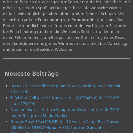
Wir sind für dich da. Wir legen großen Wert auf die Einfachheit und
möchten, dass du Spaß bei Dealgott hast. Die Webseite wird so
einfach wie möglich gehalten ohne großen Schnick Schnack. Wir
verzichten auf die Einblendung von Popups oder Ähnliches. Die
Benutzerfreundlichkeit ist für uns einer der wichtigsten Faktoren
bei Entscheidung rund um die Webseite. Solltest du dennoch
einen Fehler finden, zum Beispiel bei der Darstellung eines Deals,
dann kontaktiere uns gerne. Wir freuen uns auch über Vorschläge
und Ideen für die DealGott Webseite.
Neueste Beiträge
BEDELITE Kuscheldecke (Flanell, Karo-Design) ab 6,99€ mit
50%-Code
Tefal OptiGrill 4in1 XL Kontaktgrill (GC784D10) für 239,99€
statt 279,99€
Dreame Matrix 10 Ultra Saug- und Wischroboter für 799€ –
neuer Bestpreis (MediaMarkt)
Google Pixel 10a (128 GB) für 1€ + otelo Allnet Flat Classic
(50 GB) für 19,99€/Monat + 80€ Amazon-Gutschein