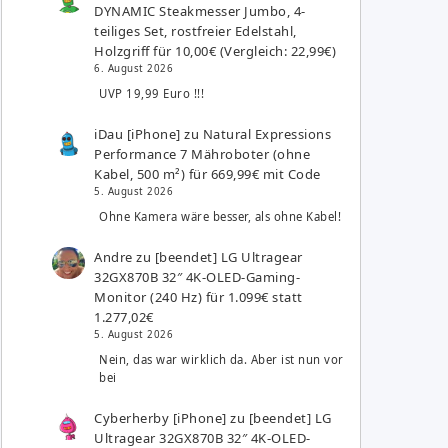
DYNAMIC Steakmesser Jumbo, 4-
teiliges Set, rostfreier Edelstahl,
Holzgriff für 10,00€ (Vergleich: 22,99€)
6. August 2026
UVP 19,99 Euro !!!
iDau [iPhone]
zu
Natural Expressions
Performance 7 Mähroboter (ohne
Kabel, 500 m²) für 669,99€ mit Code
5. August 2026
Ohne Kamera wäre besser, als ohne Kabel!
Andre
zu
[beendet] LG Ultragear
32GX870B 32″ 4K-OLED-Gaming-
Monitor (240 Hz) für 1.099€ statt
1.277,02€
5. August 2026
Nein, das war wirklich da. Aber ist nun vor
bei
Cyberherby [iPhone]
zu
[beendet] LG
Ultragear 32GX870B 32″ 4K-OLED-