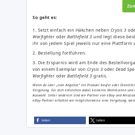
Zu
So geht es:
1. Setzt einfach ein Häkchen neben
Crysis 3
od
Warfighter
oder
Battlefield 3
und legt diese beid
ihr von jedem Spiel jeweils nur eine Plattfor
2. Bestellung fortführen.
3. Die Ersparnis wird am Ende des Bestellvorga
von einem Exemplar von
Crysis 3
oder
Dead Spa
Warfighter
oder
Battlefield 3
gratis.
Wenn du über „zum Angebot“ ein Produkt kaufst oder Dienstleis
Vergütung. Für dich entstehen dabei keinerlei Mehrkosten und 
Auswahl. Unter anderem sind wir Partner von eBay und Amazon. 
eBay-Partner erhalten wir möglicherweise eine Vergütung, wenn
teilen
teilen