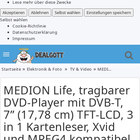
Lese mehr über diese Zwecke
Akzeptieren
Ablehnen
Selbst wählen
Einstellungen speichern
Selbst wählen
Cookie-Richtlinie
Datenschutzerklärung
Impressum
Startseite
Elektronik & Foto
TV & Video
MEDION Life, tragbarer DVD-Player mit DVB-T, 7” (17,78 cm) TFT-LCD, 3 in 1 Kartenleser, Xvid und MPEG4 kompatibel, USB-Anschluss für 72,00€
MEDION Life, tragbarer
DVD-Player mit DVB-T,
7” (17,78 cm) TFT-LCD, 3
in 1 Kartenleser, Xvid
und MPEG4 kompatibel,