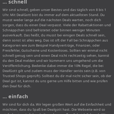
… schnell
Wir sind schnell, geben unser Bestes und das täglich von 8 bis 1
Uhr. Mit DealGott bist du immer auf dem aktuellsten Stand. Du
musst weder lange auf die nächsten Deals warten, noch dich
sorgen, dass du einen Deal verpasst. Viele der Rabattaktionen und
Schnäppchen sind befristetet oder binnen weniger Minuten
ausverkauft. Das heißt, du musst bei einigen Deals schnell sein,
denn sonst ist alles weg. Das ist oft der Fall bei Schnäppchen aus
Kategorien wie zum Beispiel Handyverträge, Finanzen, oder
Preisfehler, Gutscheine und Kostenloses. Sollten wir einmal nicht
schnell genug sein und einen Deal nicht rechtzeitig sehen, kannst
du den Deal melden und wir kümmern uns umgehend um die
Veröffentlichung. Bedenke dabei immer die 10% Regel, die bei
DealGott gilt und zudem muss der Händler seriös sein (z.B. von
Trusted Shops geprüft). Solltest du dir mal nicht sicher sein, ob der
Deal gut ist, kannst du uns gerne um Hilfe bitten und wie prüfen
den Deal für dich.
… einfach
Wir sind für dich da. Wir legen großen Wert auf die Einfachheit und
möchten, dass du Spaß bei Dealgott hast. Die Webseite wird so