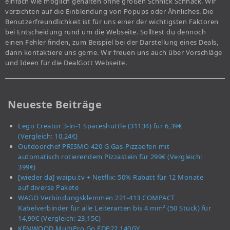
einfach wie möglich gehalten ohne großen Schnick Schnack. Wir
verzichten auf die Einblendung von Popups oder Ähnliches. Die
Benutzerfreundlichkeit ist für uns einer der wichtigsten Faktoren
bei Entscheidung rund um die Webseite. Solltest du dennoch
einen Fehler finden, zum Beispiel bei der Darstellung eines Deals,
dann kontaktiere uns gerne. Wir freuen uns auch über Vorschläge
und Ideen für die DealGott Webseite.
Neueste Beiträge
Lego Creator 3-in-1 Spaceshuttle (31134) für 6,39€
(Vergleich: 10,24€)
Outdoorchef PRISMO 420 G Gas-Pizzaofen mit
automatisch rotierendem Pizzastein für 299€ (Vergleich:
399€)
[wieder da] waipu.tv + Netflix: 50% Rabatt für 12 Monate
auf diverse Pakete
WAGO Verbindungsklemmen 221-413 COMPACT
Kabelverbinder für alle Leiterarten bis 4 mm² (50 Stück) für
14,99€ (Vergleich: 23,15€)
KENWOOD MultiPro Go FDP22.140GY