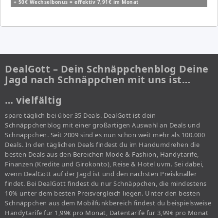
+ 50€ Wechselbonus = effektiv 7,91€ im Monat
DealGott – Dein Schnäppchenblog Deine
Jagd nach Schnäppchen mit uns ist…
… vielfältig
spare täglich bei über 35 Deals. DealGott ist dein
Schnäppchenblog mit einer großartigen Auswahl an Deals und
Schnäppchen. Seit 2009 sind es nun schon weit mehr als 100.000
Deals. In den täglichen Deals findest du im Handumdrehen die
besten Deals aus den Bereichen Mode & Fashion, Handytarife,
Finanzen (Kredite und Girokonto), Reise & Hotel uvm. Sei dabei,
wenn DealGott auf der Jagd ist und den nächsten Preisknaller
findet. Bei DealGott findest du nur Schnäppchen, die mindestens
10% unter dem besten Preisvergleich liegen. Unter den besten
Schnäppchen aus dem Mobilfunkbereich findest du beispielsweise
Handytarife für 1,99€ pro Monat, Datentarife für 3,99€ pro Monat