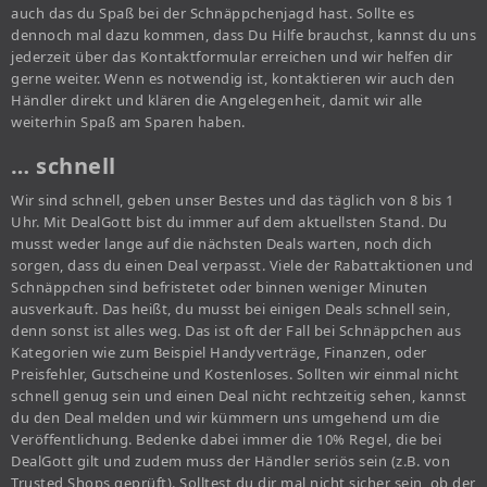
auch das du Spaß bei der Schnäppchenjagd hast. Sollte es
dennoch mal dazu kommen, dass Du Hilfe brauchst, kannst du uns
jederzeit über das Kontaktformular erreichen und wir helfen dir
gerne weiter. Wenn es notwendig ist, kontaktieren wir auch den
Händler direkt und klären die Angelegenheit, damit wir alle
weiterhin Spaß am Sparen haben.
… schnell
Wir sind schnell, geben unser Bestes und das täglich von 8 bis 1
Uhr. Mit DealGott bist du immer auf dem aktuellsten Stand. Du
musst weder lange auf die nächsten Deals warten, noch dich
sorgen, dass du einen Deal verpasst. Viele der Rabattaktionen und
Schnäppchen sind befristetet oder binnen weniger Minuten
ausverkauft. Das heißt, du musst bei einigen Deals schnell sein,
denn sonst ist alles weg. Das ist oft der Fall bei Schnäppchen aus
Kategorien wie zum Beispiel Handyverträge, Finanzen, oder
Preisfehler, Gutscheine und Kostenloses. Sollten wir einmal nicht
schnell genug sein und einen Deal nicht rechtzeitig sehen, kannst
du den Deal melden und wir kümmern uns umgehend um die
Veröffentlichung. Bedenke dabei immer die 10% Regel, die bei
DealGott gilt und zudem muss der Händler seriös sein (z.B. von
Trusted Shops geprüft). Solltest du dir mal nicht sicher sein, ob der