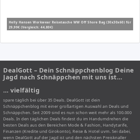
Helly Hansen Workwear Reisetasche WW Off Shore Bag (30x30x60) für
29,99€ (Vergleich: 44,80€)
DealGott – Dein Schnäppchenblog Deine
Jagd nach Schnäppchen mit uns ist…
… vielfältig
spare täglich bei über 35 Deals. DealGott ist dein
Schnäppchenblog mit einer großartigen Auswahl an Deals und
Schnäppchen. Seit 2009 sind es nun schon weit mehr als 100.000
Deals. In den täglichen Deals findest du im Handumdrehen die
besten Deals aus den Bereichen Mode & Fashion, Handytarife,
Finanzen (Kredite und Girokonto), Reise & Hotel uvm. Sei dabei,
wenn DealGott auf der Jagd ist und den nächsten Preisknaller