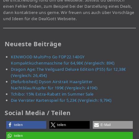
bei Entscheidung rund um die Webseite. Solltest du dennoch
einen Fehler finden, zum Beispiel bei der Darstellung eines Deals,
dann kontaktiere uns gerne. Wir freuen uns auch über Vorschläge
und Ideen für die DealGott Webseite.
Neueste Beiträge
KENWOOD MultiPro Go FDP22.140GY
Kompaktküchenmaschine für 64,98€ (Vergleich: 89€)
Dragon Age: The Veilguard Deluxe Edition (PS5) für 12,38€
(Vergleich: 26,45€)
[Refurbished] Dyson Airstrait Haarglätter
Nachtblau/Kupfer für 199€ (Vergleich: 419€)
Tchibo: 15% Extra-Rabatt im Summer Sale
Die Verräter Kartenspiel für 5,23€ (Vergleich: 9,79€)
Social Media / Teilen
teilen
teilen
E-Mail
teilen