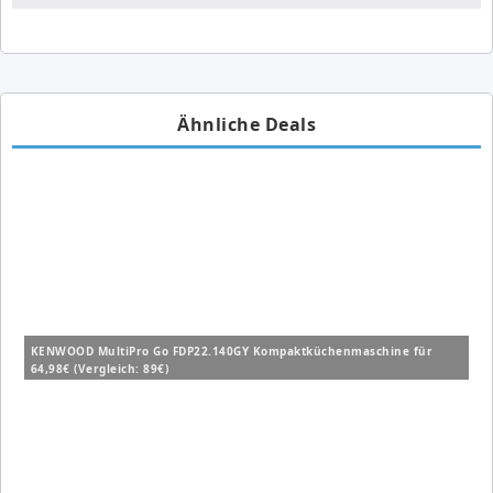
Ähnliche Deals
KENWOOD MultiPro Go FDP22.140GY Kompaktküchenmaschine für
64,98€ (Vergleich: 89€)