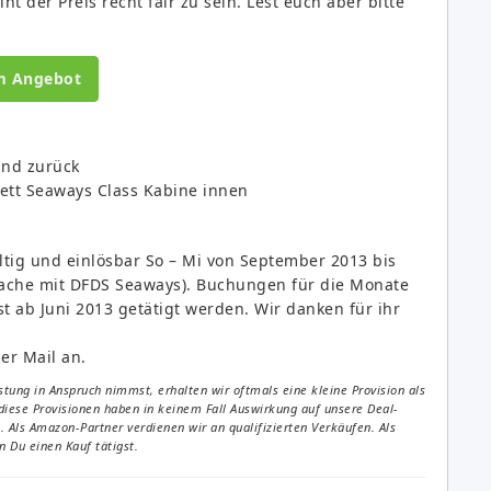
t der Preis recht fair zu sein. Lest euch aber bitte
m Angebot
und zurück
ett Seaways Class Kabine innen
tig und einlösbar So – Mi von September 2013 bis
rache mit DFDS Seaways). Buchungen für die Monate
 ab Juni 2013 getätigt werden. Wir danken für ihr
er Mail an.
tung in Anspruch nimmst, erhalten wir oftmals eine kleine Provision als
diese Provisionen haben in keinem Fall Auswirkung auf unsere Deal-
Als Amazon-Partner verdienen wir an qualifizierten Verkäufen. Als
 Du einen Kauf tätigst.