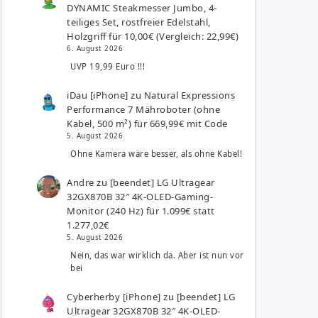
DYNAMIC Steakmesser Jumbo, 4-
teiliges Set, rostfreier Edelstahl,
Holzgriff für 10,00€ (Vergleich: 22,99€)
6. August 2026
UVP 19,99 Euro !!!
iDau [iPhone]
zu
Natural Expressions
Performance 7 Mähroboter (ohne
Kabel, 500 m²) für 669,99€ mit Code
5. August 2026
Ohne Kamera wäre besser, als ohne Kabel!
Andre
zu
[beendet] LG Ultragear
32GX870B 32″ 4K-OLED-Gaming-
Monitor (240 Hz) für 1.099€ statt
1.277,02€
5. August 2026
Nein, das war wirklich da. Aber ist nun vor
bei
Cyberherby [iPhone]
zu
[beendet] LG
Ultragear 32GX870B 32″ 4K-OLED-