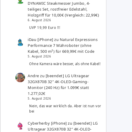
DYNAMIC Steakmesser Jumbo, 4-
teiliges Set, rostfreier Edelstahl,
Holzgriff für 10,00€ (Vergleich: 22,99€)
6. August 2026
UVP 19,99 Euro !!!
iDau [iPhone]
zu
Natural Expressions
Performance 7 Mähroboter (ohne
Kabel, 500 m²) für 669,99€ mit Code
5. August 2026
Ohne Kamera wäre besser, als ohne Kabel!
Andre
zu
[beendet] LG Ultragear
32GX870B 32″ 4K-OLED-Gaming-
Monitor (240 Hz) für 1.099€ statt
1.277,02€
5. August 2026
Nein, das war wirklich da. Aber ist nun vor
bei
Cyberherby [iPhone]
zu
[beendet] LG
Ultragear 32GX870B 32″ 4K-OLED-