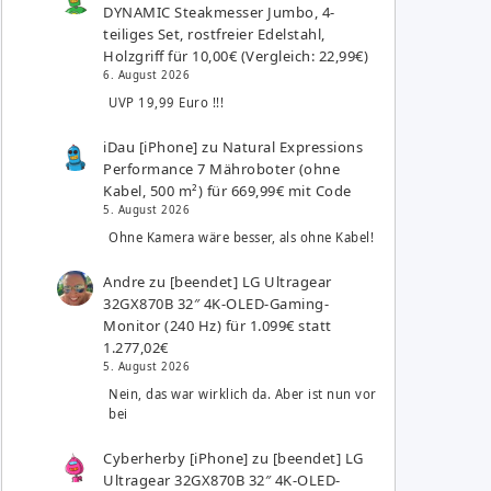
DYNAMIC Steakmesser Jumbo, 4-
teiliges Set, rostfreier Edelstahl,
Holzgriff für 10,00€ (Vergleich: 22,99€)
6. August 2026
UVP 19,99 Euro !!!
iDau [iPhone]
zu
Natural Expressions
Performance 7 Mähroboter (ohne
Kabel, 500 m²) für 669,99€ mit Code
5. August 2026
Ohne Kamera wäre besser, als ohne Kabel!
Andre
zu
[beendet] LG Ultragear
32GX870B 32″ 4K-OLED-Gaming-
Monitor (240 Hz) für 1.099€ statt
1.277,02€
5. August 2026
Nein, das war wirklich da. Aber ist nun vor
bei
Cyberherby [iPhone]
zu
[beendet] LG
Ultragear 32GX870B 32″ 4K-OLED-