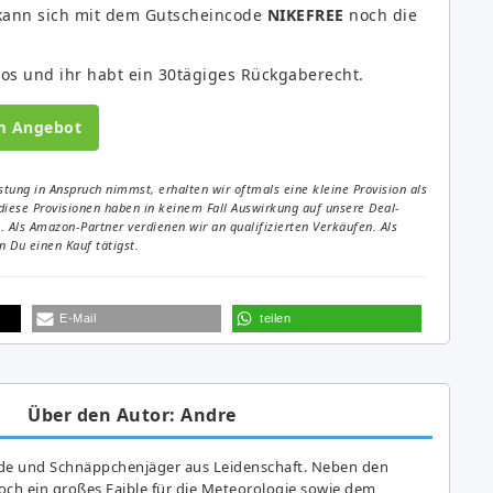
kann sich mit dem Gutscheincode
NIKEFREE
noch die
los und ihr habt ein 30tägiges Rückgaberecht.
m Angebot
tung in Anspruch nimmst, erhalten wir oftmals eine kleine Provision als
diese Provisionen haben in keinem Fall Auswirkung auf unsere Deal-
Als Amazon-Partner verdienen wir an qualifizierten Verkäufen. Als
 Du einen Kauf tätigst.
E-Mail
teilen
Über den Autor: Andre
de und Schnäppchenjäger aus Leidenschaft. Neben den
ch ein großes Fai­ble für die Meteorologie sowie dem