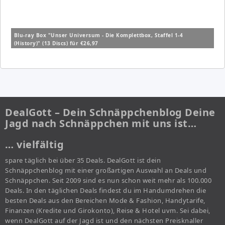
Blu-ray Box "Unser Universum - Die Komplettbox, Staffel 1-4
(History)" (13 Discs) für €26,97
DealGott – Dein Schnäppchenblog Deine
Jagd nach Schnäppchen mit uns ist…
… vielfältig
spare täglich bei über 35 Deals. DealGott ist dein
Schnäppchenblog mit einer großartigen Auswahl an Deals und
Schnäppchen. Seit 2009 sind es nun schon weit mehr als 100.000
Deals. In den täglichen Deals findest du im Handumdrehen die
besten Deals aus den Bereichen Mode & Fashion, Handytarife,
Finanzen (Kredite und Girokonto), Reise & Hotel uvm. Sei dabei,
wenn DealGott auf der Jagd ist und den nächsten Preisknaller