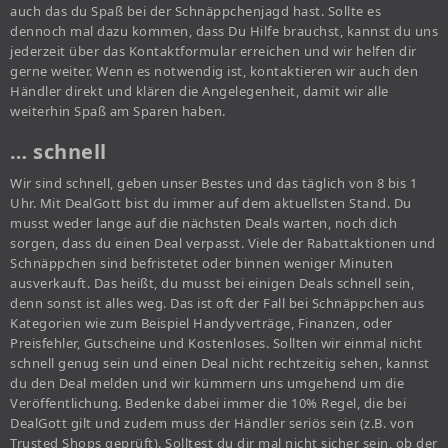
auch das du Spaß bei der Schnäppchenjagd hast. Sollte es
dennoch mal dazu kommen, dass Du Hilfe brauchst, kannst du uns
jederzeit über das Kontaktformular erreichen und wir helfen dir
gerne weiter. Wenn es notwendig ist, kontaktieren wir auch den
Händler direkt und klären die Angelegenheit, damit wir alle
weiterhin Spaß am Sparen haben.
… schnell
Wir sind schnell, geben unser Bestes und das täglich von 8 bis 1
Uhr. Mit DealGott bist du immer auf dem aktuellsten Stand. Du
musst weder lange auf die nächsten Deals warten, noch dich
sorgen, dass du einen Deal verpasst. Viele der Rabattaktionen und
Schnäppchen sind befristetet oder binnen weniger Minuten
ausverkauft. Das heißt, du musst bei einigen Deals schnell sein,
denn sonst ist alles weg. Das ist oft der Fall bei Schnäppchen aus
Kategorien wie zum Beispiel Handyverträge, Finanzen, oder
Preisfehler, Gutscheine und Kostenloses. Sollten wir einmal nicht
schnell genug sein und einen Deal nicht rechtzeitig sehen, kannst
du den Deal melden und wir kümmern uns umgehend um die
Veröffentlichung. Bedenke dabei immer die 10% Regel, die bei
DealGott gilt und zudem muss der Händler seriös sein (z.B. von
Trusted Shops geprüft). Solltest du dir mal nicht sicher sein, ob der