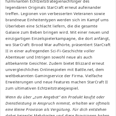
fulminanten Echtzeitstrategienachfolger des
legendären Originals StarCraft erneut aufeinander
treffen. Legionen von verbesserten Veteranen sowie
brandneue Einheitentypen werden sich im Kampf ums
Überleben eine Schlacht liefern, die die gesamte
Galaxie zum Beben bringen wird. Mit einer neuen und
einzigartigen Einzelspielerkampagne, die dort anfängt,
wo StarCraft: Brood War aufhörte, präsentiert StarCraft
II in einer aufregenden Sci-Fi-Geschichte voller
Abenteuer und Intrigen sowohl neue als auch
altbekannte Gesichter. Zudem bietet Blizzard erneut
unvergleichliches Onlinespielen mit Battle.net, dem
weltbekannten Gamingservice der Firma. Vielfache
Erweiterungen und neue Features machen StarCraft II
zum ultimativen Echtzeitstrategiespiel.
Wenn du über „zum Angebot“ ein Produkt kaufst oder
Dienstleistung in Anspruch nimmst, erhalten wir oftmals
eine kleine Provision als Vergütung. Für dich entstehen
dabei keinerlei Mehrkosten und diese Provisionen haben