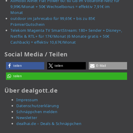
Allmobil Allnet Flat Power 60: 60 GB im Vodafone-Netz für
9,99€/Monat + 50€ Wechselbonus = effektiv 7,91€ im
Monat
outdoor im Jahresabo für 99,65€ + bis zu 85€
Prämie/Gutschein
Telekom Magenta TV SmartStream: 180+ Sender + Disney+,
Netflix & RTL+ für 17€/Monat (6 Monate gratis + 50€
Cashback) = effektiv 10,67€/Monat
Social Media / Teilen
teilen
teilen
E-Mail
teilen
Über dealgott.de
Impressum
Datenschutzerklärung
Schnäppchen melden
Newsletter
dealhai.de – Deals & Schnäppchen