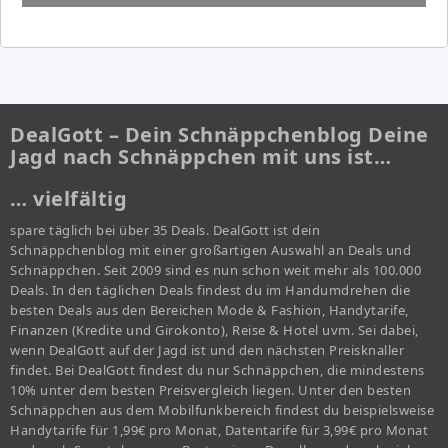
DealGott – Dein Schnäppchenblog Deine
Jagd nach Schnäppchen mit uns ist…
… vielfältig
spare täglich bei über 35 Deals. DealGott ist dein
Schnäppchenblog mit einer großartigen Auswahl an Deals und
Schnäppchen. Seit 2009 sind es nun schon weit mehr als 100.000
Deals. In den täglichen Deals findest du im Handumdrehen die
besten Deals aus den Bereichen Mode & Fashion, Handytarife,
Finanzen (Kredite und Girokonto), Reise & Hotel uvm. Sei dabei,
wenn DealGott auf der Jagd ist und den nächsten Preisknaller
findet. Bei DealGott findest du nur Schnäppchen, die mindestens
10% unter dem besten Preisvergleich liegen. Unter den besten
Schnäppchen aus dem Mobilfunkbereich findest du beispielsweise
Handytarife für 1,99€ pro Monat, Datentarife für 3,99€ pro Monat