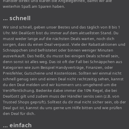
Händler direkt und klären die Angelegenheit, damit wir alle
weiterhin Spaß am Sparen haben.
… schnell
Wir sind schnell, geben unser Bestes und das täglich von 8 bis 1
Uhr. Mit DealGott bist du immer auf dem aktuellsten Stand. Du
musst weder lange auf die nächsten Deals warten, noch dich
sorgen, dass du einen Deal verpasst. Viele der Rabattaktionen und
Schnäppchen sind befristetet oder binnen weniger Minuten
ausverkauft. Das heißt, du musst bei einigen Deals schnell sein,
denn sonst ist alles weg. Das ist oft der Fall bei Schnäppchen aus
Kategorien wie zum Beispiel Handyverträge, Finanzen, oder
Preisfehler, Gutscheine und Kostenloses. Sollten wir einmal nicht
schnell genug sein und einen Deal nicht rechtzeitig sehen, kannst
du den Deal melden und wir kümmern uns umgehend um die
Veröffentlichung. Bedenke dabei immer die 10% Regel, die bei
DealGott gilt und zudem muss der Händler seriös sein (z.B. von
Trusted Shops geprüft). Solltest du dir mal nicht sicher sein, ob der
Deal gut ist, kannst du uns gerne um Hilfe bitten und wie prüfen
den Deal für dich.
… einfach