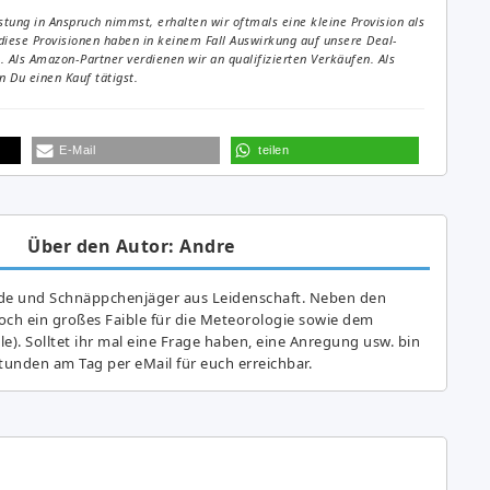
tung in Anspruch nimmst, erhalten wir oftmals eine kleine Provision als
diese Provisionen haben in keinem Fall Auswirkung auf unsere Deal-
Als Amazon-Partner verdienen wir an qualifizierten Verkäufen. Als
 Du einen Kauf tätigst.
E-Mail
teilen
Über den Autor: Andre
de und Schnäppchenjäger aus Leidenschaft. Neben den
ch ein großes Fai­ble für die Meteorologie sowie dem
e). Solltet ihr mal eine Frage haben, eine Anregung usw. bin
tunden am Tag per eMail für euch erreichbar.