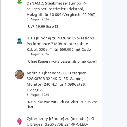
DYNAMIC Steakmesser Jumbo, 4-
teiliges Set, rostfreier Edelstahl,
Holzgriff für 10,00€ (Vergleich: 22,99€)
6. August 2026
UVP 19,99 Euro !!!
iDau [iPhone]
zu
Natural Expressions
Performance 7 Mähroboter (ohne
Kabel, 500 m²) für 669,99€ mit Code
5. August 2026
Ohne Kamera wäre besser, als ohne Kabel!
Andre
zu
[beendet] LG Ultragear
32GX870B 32″ 4K-OLED-Gaming-
Monitor (240 Hz) für 1.099€ statt
1.277,02€
5. August 2026
Nein, das war wirklich da. Aber ist nun vor
bei
Cyberherby [iPhone]
zu
[beendet] LG
Ultragear 32GX870B 32″ 4K-OLED-