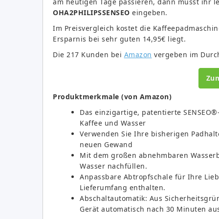
am heutigen Tage passieren, dann müsst ihr l
OHA2PHILIPSSENSEO
eingeben.
Im Preisvergleich kostet die Kaffeepadmaschin
Ersparnis bei sehr guten 14,95€ liegt.
Die 217 Kunden bei
Amazon
vergeben im Durchs
Zu
Produktmerkmale (von Amazon)
Das einzigartige, patentierte SENSEO®-
Kaffee und Wasser
Verwenden Sie Ihre bisherigen Padhal
neuen Gewand
Mit dem großen abnehmbaren Wasserbeh
Wasser nachfüllen.
Anpassbare Abtropfschale für Ihre Liebl
Lieferumfang enthalten.
Abschaltautomatik: Aus Sicherheitsgr
Gerät automatisch nach 30 Minuten aus