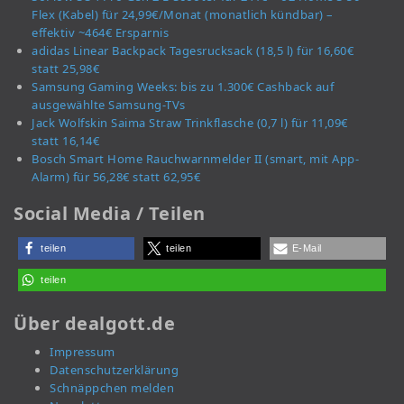
Flex (Kabel) für 24,99€/Monat (monatlich kündbar) –
effektiv ~464€ Ersparnis
adidas Linear Backpack Tagesrucksack (18,5 l) für 16,60€
statt 25,98€
Samsung Gaming Weeks: bis zu 1.300€ Cashback auf
ausgewählte Samsung-TVs
Jack Wolfskin Saima Straw Trinkflasche (0,7 l) für 11,09€
statt 16,14€
Bosch Smart Home Rauchwarnmelder II (smart, mit App-
Alarm) für 56,28€ statt 62,95€
Social Media / Teilen
teilen
teilen
E-Mail
teilen
Über dealgott.de
Impressum
Datenschutzerklärung
Schnäppchen melden