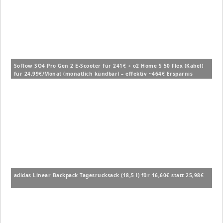
SoFlow SO4 Pro Gen 2 E-Scooter für 241€ + o2 Home S 50 Flex (Kabel)
für 24,99€/Monat (monatlich kündbar) – effektiv ~464€ Ersparnis
adidas Linear Backpack Tagesrucksack (18,5 l) für 16,60€ statt 25,98€