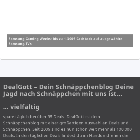
Samsung Gaming Weeks: bis zu 1.300€ Cashback auf ausgewählte
Samsung-TVs
DealGott – Dein Schnäppchenblog Deine
Jagd nach Schnäppchen mit uns ist…
… vielfältig
spare täglich bei über 35 Deals. DealGott ist dein
Schnäppchenblog mit einer großartigen Auswahl an Deals und
Schnäppchen. Seit 2009 sind es nun schon weit mehr als 100.000
Deals. In den täglichen Deals findest du im Handumdrehen die