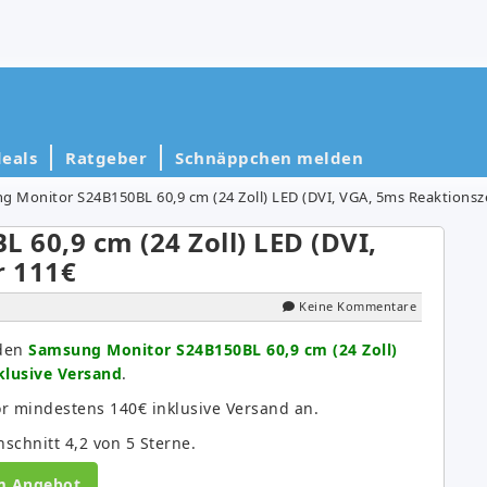
eals
Ratgeber
Schnäppchen melden
 Monitor S24B150BL 60,9 cm (24 Zoll) LED (DVI, VGA, 5ms Reaktionsze
60,9 cm (24 Zoll) LED (DVI,
r 111€
Keine Kommentare
 den
Samsung Monitor S24B150BL 60,9 cm (24 Zoll)
klusive Versand
.
or mindestens 140€ inklusive Versand an.
chnitt 4,2 von 5 Sterne.
m Angebot