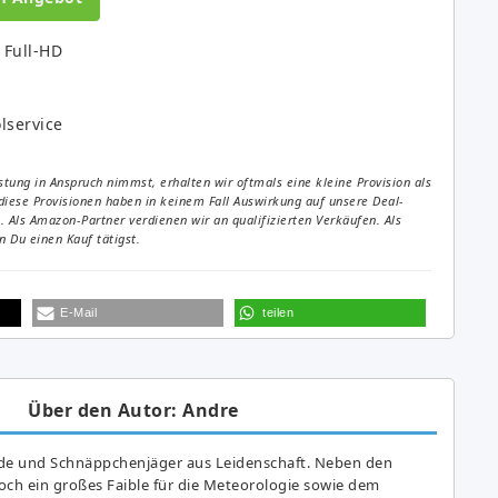
0 Full-HD
lservice
tung in Anspruch nimmst, erhalten wir oftmals eine kleine Provision als
diese Provisionen haben in keinem Fall Auswirkung auf unsere Deal-
Als Amazon-Partner verdienen wir an qualifizierten Verkäufen. Als
 Du einen Kauf tätigst.
E-Mail
teilen
Über den Autor: Andre
de und Schnäppchenjäger aus Leidenschaft. Neben den
ch ein großes Fai­ble für die Meteorologie sowie dem