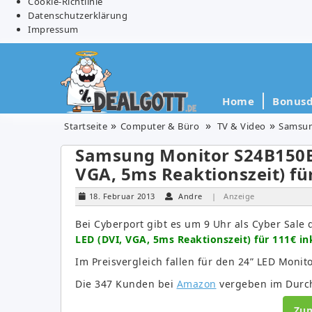
Cookie-Richtlinie
Datenschutzerklärung
Impressum
Home
Bonusd
Startseite
Computer & Büro
TV & Video
Samsung
Samsung Monitor S24B150BL 
VGA, 5ms Reaktionszeit) fü
18. Februar 2013
Andre
| Anzeige
Bei Cyberport gibt es um 9 Uhr als Cyber Sale
LED (DVI, VGA, 5ms Reaktionszeit) für 111€ in
Im Preisvergleich fallen für den 24” LED Monit
Die 347 Kunden bei
Amazon
vergeben im Durchs
Zu