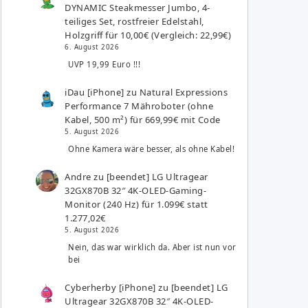
DYNAMIC Steakmesser Jumbo, 4-
teiliges Set, rostfreier Edelstahl,
Holzgriff für 10,00€ (Vergleich: 22,99€)
6. August 2026
UVP 19,99 Euro !!!
iDau [iPhone]
zu
Natural Expressions
Performance 7 Mähroboter (ohne
Kabel, 500 m²) für 669,99€ mit Code
5. August 2026
Ohne Kamera wäre besser, als ohne Kabel!
Andre
zu
[beendet] LG Ultragear
32GX870B 32″ 4K-OLED-Gaming-
Monitor (240 Hz) für 1.099€ statt
1.277,02€
5. August 2026
Nein, das war wirklich da. Aber ist nun vor
bei
Cyberherby [iPhone]
zu
[beendet] LG
Ultragear 32GX870B 32″ 4K-OLED-