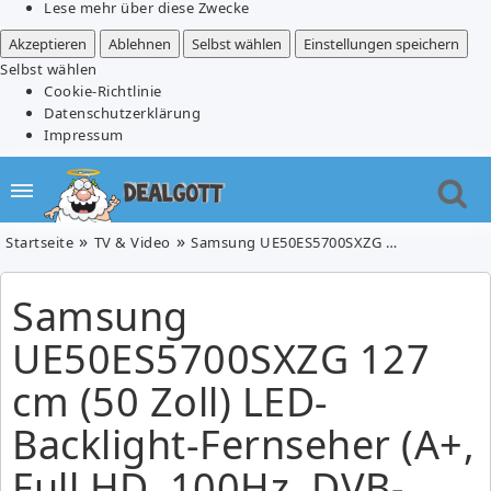
Lese mehr über diese Zwecke
Akzeptieren
Ablehnen
Selbst wählen
Einstellungen speichern
Selbst wählen
Cookie-Richtlinie
Datenschutzerklärung
Impressum
Startseite
TV & Video
Samsung UE50ES5700SXZG 127 cm (50 Zoll) LED-Backlight-Fernseher (A+, Full HD, 100Hz, DVB-T/C/S2) für 666€
Samsung
UE50ES5700SXZG 127
cm (50 Zoll) LED-
Backlight-Fernseher (A+,
Full HD, 100Hz, DVB-