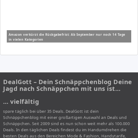
Amazon verkürzt die Rückgabefrist: Ab September nur noch 14 Tage
in vielen Kategorien
DealGott – Dein Schnäppchenblog Deine
Jagd nach Schnäppchen mit uns ist…
… vielfältig
spare täglich bei über 35 Deals. DealGott ist dein
Schnäppchenblog mit einer großartigen Auswahl an Deals und
Schnäppchen. Seit 2009 sind es nun schon weit mehr als 100.000
Deals. In den täglichen Deals findest du im Handumdrehen die
besten Deals aus den Bereichen Mode & Fashion, Handytarife,