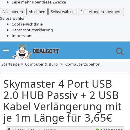
Lese mehr über diese Zwecke
Akzeptieren
Ablehnen
Selbst wählen
Einstellungen speichern
Selbst wählen
Cookie-Richtlinie
Datenschutzerklärung
Impressum
Startseite
Computer & Büro
Computerzubehör
Skymaster 4 
Skymaster 4 Port USB
2.0 HUB Passiv + 2 USB
Kabel Verlängerung mit
je 1m Länge für 3,65€
27. April 2013
| Anzeige
1 Kommentar