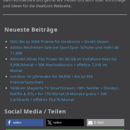
dann kontaktiere uns gerne. Wir freuen uns auch über Vorschläge
und Ideen für die DealGott Webseite.
Neueste Beiträge
ING: Bis zu 300€ Prämie für Girokonto + Direkt-Depot
adidas Neuheiten-Sale bei SportSpar: Schuhe und mehr ab
11,99€
Allmobil Allnet Flat Power 60: 60 GB im Vodafone-Netz für
9,99€/Monat + 50€ Wechselbonus = effektiv 7,91€ im
Monat
outdoor im Jahresabo für 99,65€ + bis zu 85€
Prämie/Gutschein
Telekom Magenta TV SmartStream: 180+ Sender + Disney+,
Netflix & RTL+ für 17€/Monat (6 Monate gratis + 50€
Cashback) = effektiv 10,67€/Monat
Social Media / Teilen
teilen
teilen
E-Mail