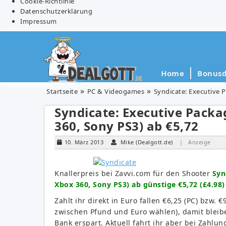
Cookie-Richtlinie
Datenschutzerklärung
Impressum
Home
Bonusd
Startseite
PC & Videogames
Syndicate: Executive 
Syndicate: Executive Pack
360, Sony PS3) ab €5,72
10. März 2013
Mike (Dealgott.de)
| Anzeige
Knallerpreis bei Zavvi.com für den Shooter
Syn
Xbox 360, Sony PS3) ab günstige €5,72 (£4.98)
Zahlt ihr direkt in Euro fallen €6,25 (PC) bzw. 
zwischen Pfund und Euro wählen), damit blei
Bank erspart. Aktuell fahrt ihr aber bei Zahlun