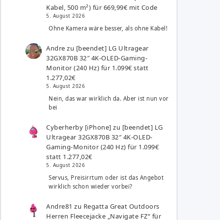
Kabel, 500 m²) für 669,99€ mit Code
5. August 2026
Ohne Kamera wäre besser, als ohne Kabel!
Andre
zu
[beendet] LG Ultragear
32GX870B 32″ 4K-OLED-Gaming-
Monitor (240 Hz) für 1.099€ statt
1.277,02€
5. August 2026
Nein, das war wirklich da. Aber ist nun vor
bei
Cyberherby [iPhone]
zu
[beendet] LG
Ultragear 32GX870B 32″ 4K-OLED-
Gaming-Monitor (240 Hz) für 1.099€
statt 1.277,02€
5. August 2026
Servus, Preisirrtum oder ist das Angebot
wirklich schon wieder vorbei?
Andre81
zu
Regatta Great Outdoors
Herren Fleecejacke „Navigate FZ“ für