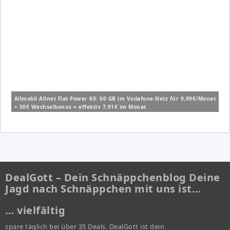
Allmobil Allnet Flat Power 60: 60 GB im Vodafone-Netz für 9,99€/Monat
+ 50€ Wechselbonus = effektiv 7,91€ im Monat
DealGott – Dein Schnäppchenblog Deine
Jagd nach Schnäppchen mit uns ist…
… vielfältig
spare täglich bei über 35 Deals. DealGott ist dein