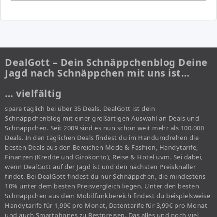
DealGott – Dein Schnäppchenblog Deine
Jagd nach Schnäppchen mit uns ist…
… vielfältig
spare täglich bei über 35 Deals. DealGott ist dein
Schnäppchenblog mit einer großartigen Auswahl an Deals und
Schnäppchen. Seit 2009 sind es nun schon weit mehr als 100.000
Deals. In den täglichen Deals findest du im Handumdrehen die
besten Deals aus den Bereichen Mode & Fashion, Handytarife,
Finanzen (Kredite und Girokonto), Reise & Hotel uvm. Sei dabei,
wenn DealGott auf der Jagd ist und den nächsten Preisknaller
findet. Bei DealGott findest du nur Schnäppchen, die mindestens
10% unter dem besten Preisvergleich liegen. Unter den besten
Schnäppchen aus dem Mobilfunkbereich findest du beispielsweise
Handytarife für 1,99€ pro Monat, Datentarife für 3,99€ pro Monat
und auch Smartphones zu Bestpreisen. Das alles und noch viel