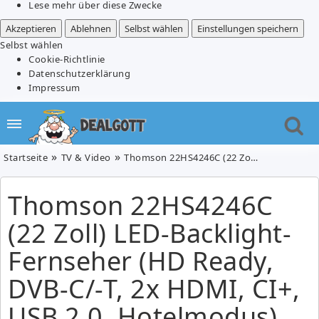
Lese mehr über diese Zwecke
Akzeptieren
Ablehnen
Selbst wählen
Einstellungen speichern
Selbst wählen
Cookie-Richtlinie
Datenschutzerklärung
Impressum
Startseite
TV & Video
Thomson 22HS4246C (22 Zoll) LED-Backlight-Fernseher (HD Ready, DVB-C/-T, 2x HDMI, CI+, USB 2.0, Hotelmodus) für 175€
Thomson 22HS4246C
(22 Zoll) LED-Backlight-
Fernseher (HD Ready,
DVB-C/-T, 2x HDMI, CI+,
USB 2.0, Hotelmodus)