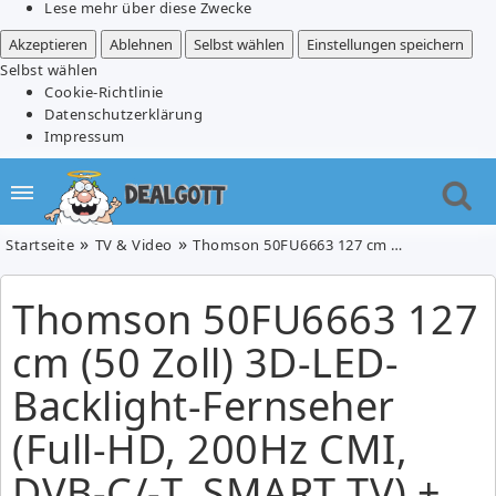
Lese mehr über diese Zwecke
Akzeptieren
Ablehnen
Selbst wählen
Einstellungen speichern
Selbst wählen
Cookie-Richtlinie
Datenschutzerklärung
Impressum
Startseite
TV & Video
Thomson 50FU6663 127 cm (50 Zoll) 3D-LED-Backlight-Fernseher (Full-HD, 200Hz CMI, DVB-C/-T, SMART TV) + 3D Blu-ray Player für 599,00€
Thomson 50FU6663 127
cm (50 Zoll) 3D-LED-
Backlight-Fernseher
(Full-HD, 200Hz CMI,
DVB-C/-T, SMART TV) +