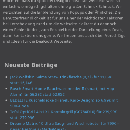
möchten, dass du Spaß bei Dealgott hast. Die Webseite wird so
einfach wie möglich gehalten ohne großen Schnick Schnack. Wir
verzichten auf die Einblendung von Popups oder Ähnliches. Die
Benutzerfreundlichkeit ist für uns einer der wichtigsten Faktoren
bei Entscheidung rund um die Webseite. Solltest du dennoch
einen Fehler finden, zum Beispiel bei der Darstellung eines Deals,
dann kontaktiere uns gerne. Wir freuen uns auch über Vorschläge
und Ideen für die DealGott Webseite.
Neueste Beiträge
Jack Wolfskin Saima Straw Trinkflasche (0,7 l) für 11,09€
statt 16,14€
Bosch Smart Home Rauchwarnmelder II (smart, mit App-
Alarm) für 56,28€ statt 62,95€
BEDELITE Kuscheldecke (Flanell, Karo-Design) ab 6,99€ mit
50%-Code
Tefal OptiGrill 4in1 XL Kontaktgrill (GC784D10) für 239,99€
statt 279,99€
Dreame Matrix 10 Ultra Saug- und Wischroboter für 799€ –
neuer Bestpreis (MediaMarkt)