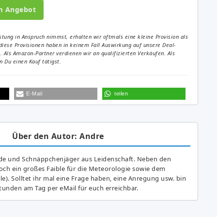
m Angebot
tung in Anspruch nimmst, erhalten wir oftmals eine kleine Provision als
diese Provisionen haben in keinem Fall Auswirkung auf unsere Deal-
Als Amazon-Partner verdienen wir an qualifizierten Verkäufen. Als
 Du einen Kauf tätigst.
E-Mail
teilen
Über den Autor: Andre
de und Schnäppchenjäger aus Leidenschaft. Neben den
ch ein großes Fai­ble für die Meteorologie sowie dem
e). Solltet ihr mal eine Frage haben, eine Anregung usw. bin
tunden am Tag per eMail für euch erreichbar.