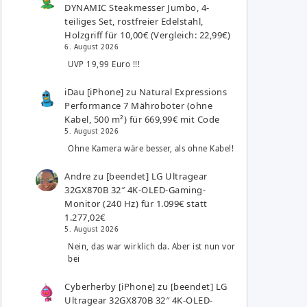
DYNAMIC Steakmesser Jumbo, 4-
teiliges Set, rostfreier Edelstahl,
Holzgriff für 10,00€ (Vergleich: 22,99€)
6. August 2026
UVP 19,99 Euro !!!
iDau [iPhone]
zu
Natural Expressions
Performance 7 Mähroboter (ohne
Kabel, 500 m²) für 669,99€ mit Code
5. August 2026
Ohne Kamera wäre besser, als ohne Kabel!
Andre
zu
[beendet] LG Ultragear
32GX870B 32″ 4K-OLED-Gaming-
Monitor (240 Hz) für 1.099€ statt
1.277,02€
5. August 2026
Nein, das war wirklich da. Aber ist nun vor
bei
Cyberherby [iPhone]
zu
[beendet] LG
Ultragear 32GX870B 32″ 4K-OLED-