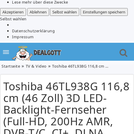
Lese mehr über diese Zwecke
Akzeptieren
Ablehnen
Selbst wählen
Einstellungen speichern
Selbst wählen
Datenschutzerklärung
Impressum
Startseite
TV & Video
Toshiba 46TL938G 116,8 cm (46 Zoll) 3D LED-Backlight-Fernseher (Full-HD, 200Hz AMR, DVB-T/C, CI+, DLNA, Web-TV) für 508,90€
Toshiba 46TL938G 116,8
cm (46 Zoll) 3D LED-
Backlight-Fernseher
(Full-HD, 200Hz AMR,
DVB-T/C, CI+, DLNA,