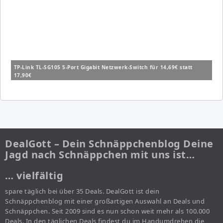
TP-Link TL-SG105 5-Port Gigabit Netzwerk-Switch für 14,69€ statt
17,90€
DealGott – Dein Schnäppchenblog Deine
Jagd nach Schnäppchen mit uns ist…
… vielfältig
spare täglich bei über 35 Deals. DealGott ist dein
Schnäppchenblog mit einer großartigen Auswahl an Deals und
Schnäppchen. Seit 2009 sind es nun schon weit mehr als 100.000
Deals. In den täglichen Deals findest du im Handumdrehen die