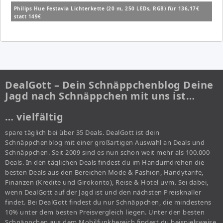
Philips Hue Festavia Lichterkette (20 m, 250 LEDs, RGB) für 136,17€
statt 149€
DealGott – Dein Schnäppchenblog Deine
Jagd nach Schnäppchen mit uns ist…
… vielfältig
spare täglich bei über 35 Deals. DealGott ist dein
Schnäppchenblog mit einer großartigen Auswahl an Deals und
Schnäppchen. Seit 2009 sind es nun schon weit mehr als 100.000
Deals. In den täglichen Deals findest du im Handumdrehen die
besten Deals aus den Bereichen Mode & Fashion, Handytarife,
Finanzen (Kredite und Girokonto), Reise & Hotel uvm. Sei dabei,
wenn DealGott auf der Jagd ist und den nächsten Preisknaller
findet. Bei DealGott findest du nur Schnäppchen, die mindestens
10% unter dem besten Preisvergleich liegen. Unter den besten
Schnäppchen aus dem Mobilfunkbereich findest du beispielsweise