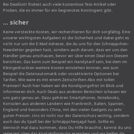
Bei DealGott findest auch viele kostenlose Test-Artikel oder
Proben, die es immer für ein begrenztes Kontingent gibt.
… sicher
Keine versteckte Kosten, wir recherchieren für dich sorgfältig. Eine
unserer wichtigsten Aufgaben ist die Sicherheit und dabei geht es
nicht nur um die E-Mail Adresse, die du uns für den Schnäppchen-
Newsletter gegeben hast, sondern auch darum, dass wir uns den
Händler genau anschauen, bevor wir über einen Deal von Diesem
berichten. Das kann zum Beispiel ein Handytarif sein, bei dem im
Kleingedruckten weitere Kosten entstehen können, wie zum
Beispiel die Datenautomatik oder voraktivierte Optionen bei
Tarifen. Wie wäre es mit einem Zeitschriften-Abo mit tollen
Prämien? Auch hier haben wir die Kündigungsfrist im Blick und
informieren dich. Auch Deals aus anderen Bereichen schauen wir
uns ganz genau an. Dazu gehören Smartphones, Notebooks,
Konsolen aus anderen Ländern wie Frankreich, Italien, Spanien,
England und besonders China, mit den vielen Gadgets zu sehr
guten Preisen. Uns ist nicht nur der Datenschutz wichtig, sondern
auch das du Spaß bei der Schnäppchenjagd hast. Sollte es
dennoch mal dazu kommen, dass Du Hilfe brauchst, kannst du uns
jederzeit über das Kontaktformular erreichen und wir helfen dir