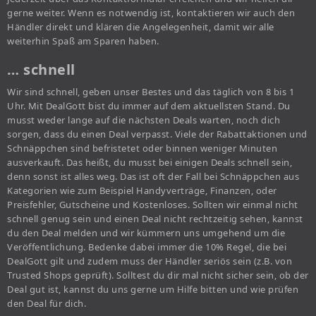
gerne weiter. Wenn es notwendig ist, kontaktieren wir auch den
Händler direkt und klären die Angelegenheit, damit wir alle
weiterhin Spaß am Sparen haben.
… schnell
Wir sind schnell, geben unser Bestes und das täglich von 8 bis 1
Uhr. Mit DealGott bist du immer auf dem aktuellsten Stand. Du
musst weder lange auf die nächsten Deals warten, noch dich
sorgen, dass du einen Deal verpasst. Viele der Rabattaktionen und
Schnäppchen sind befristetet oder binnen weniger Minuten
ausverkauft. Das heißt, du musst bei einigen Deals schnell sein,
denn sonst ist alles weg. Das ist oft der Fall bei Schnäppchen aus
Kategorien wie zum Beispiel Handyverträge, Finanzen, oder
Preisfehler, Gutscheine und Kostenloses. Sollten wir einmal nicht
schnell genug sein und einen Deal nicht rechtzeitig sehen, kannst
du den Deal melden und wir kümmern uns umgehend um die
Veröffentlichung. Bedenke dabei immer die 10% Regel, die bei
DealGott gilt und zudem muss der Händler seriös sein (z.B. von
Trusted Shops geprüft). Solltest du dir mal nicht sicher sein, ob der
Deal gut ist, kannst du uns gerne um Hilfe bitten und wie prüfen
den Deal für dich.