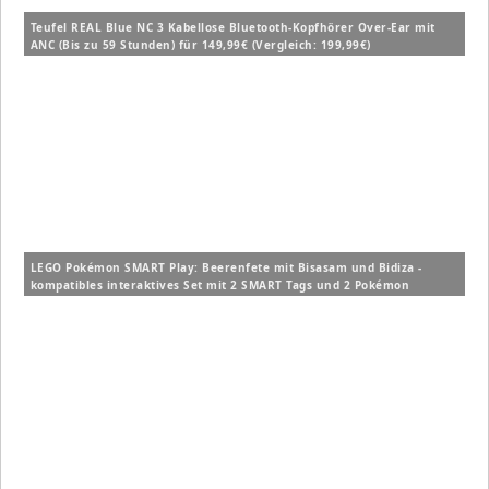
Teufel REAL Blue NC 3 Kabellose Bluetooth-Kopfhörer Over-Ear mit
ANC (Bis zu 59 Stunden) für 149,99€ (Vergleich: 199,99€)
LEGO Pokémon SMART Play: Beerenfete mit Bisasam und Bidiza -
kompatibles interaktives Set mit 2 SMART Tags und 2 Pokémon
Figuren (72155) für 14,99€ (Vergleich: 19,99€)