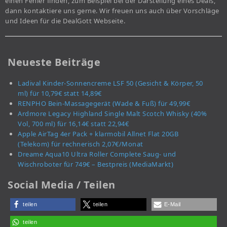
einen Fehler finden, zum Beispiel bei der Darstellung eines Deals,
dann kontaktiere uns gerne. Wir freuen uns auch über Vorschläge
und Ideen für die DealGott Webseite.
Neueste Beiträge
Ladival Kinder-Sonnencreme LSF 50 (Gesicht & Körper, 50
ml) für 10,79€ statt 14,89€
RENPHO Bein-Massagegerät (Wade & Fuß) für 49,99€
Ardmore Legacy Highland Single Malt Scotch Whisky (40%
Vol, 700 ml) für 16,14€ statt 22,94€
Apple AirTag 4er Pack + klarmobil Allnet Flat 20GB
(Telekom) für rechnerisch 2,07€/Monat
Dreame Aqua10 Ultra Roller Complete Saug- und
Wischroboter für 749€ – Bestpreis (MediaMarkt)
Social Media / Teilen
teilen
teilen
E-Mail
teilen