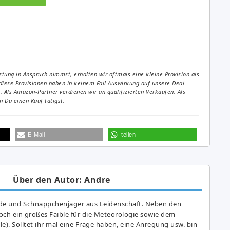
tung in Anspruch nimmst, erhalten wir oftmals eine kleine Provision als
diese Provisionen haben in keinem Fall Auswirkung auf unsere Deal-
Als Amazon-Partner verdienen wir an qualifizierten Verkäufen. Als
 Du einen Kauf tätigst.
E-Mail
teilen
Über den Autor: Andre
de und Schnäppchenjäger aus Leidenschaft. Neben den
ch ein großes Fai­ble für die Meteorologie sowie dem
e). Solltet ihr mal eine Frage haben, eine Anregung usw. bin