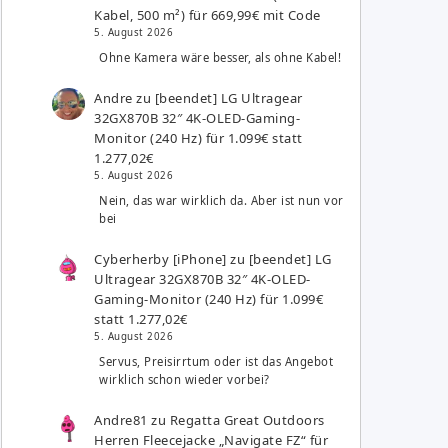
Kabel, 500 m²) für 669,99€ mit Code
5. August 2026
Ohne Kamera wäre besser, als ohne Kabel!
Andre
zu
[beendet] LG Ultragear
32GX870B 32″ 4K-OLED-Gaming-
Monitor (240 Hz) für 1.099€ statt
1.277,02€
5. August 2026
Nein, das war wirklich da. Aber ist nun vor
bei
Cyberherby [iPhone]
zu
[beendet] LG
Ultragear 32GX870B 32″ 4K-OLED-
Gaming-Monitor (240 Hz) für 1.099€
statt 1.277,02€
5. August 2026
Servus, Preisirrtum oder ist das Angebot
wirklich schon wieder vorbei?
Andre81
zu
Regatta Great Outdoors
Herren Fleecejacke „Navigate FZ“ für