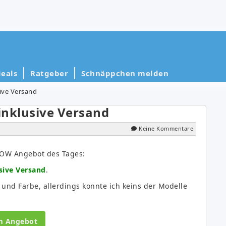
eals
Ratgeber
Schnäppchen melden
sive Versand
 inklusive Versand
Keine Kommentare
WOW Angebot des Tages:
usive Versand
.
e und Farbe, allerdings konnte ich keins der Modelle
m Angebot