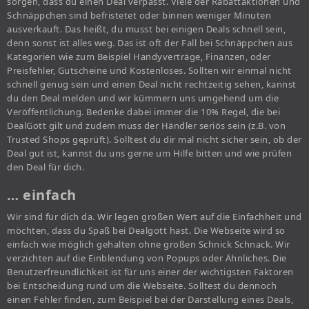
sorgen, dass du einen Deal verpasst. Viele der Rabattaktionen und
Schnäppchen sind befristetet oder binnen weniger Minuten
ausverkauft. Das heißt, du musst bei einigen Deals schnell sein,
denn sonst ist alles weg. Das ist oft der Fall bei Schnäppchen aus
Kategorien wie zum Beispiel Handyverträge, Finanzen, oder
Preisfehler, Gutscheine und Kostenloses. Sollten wir einmal nicht
schnell genug sein und einen Deal nicht rechtzeitig sehen, kannst
du den Deal melden und wir kümmern uns umgehend um die
Veröffentlichung. Bedenke dabei immer die 10% Regel, die bei
DealGott gilt und zudem muss der Händler seriös sein (z.B. von
Trusted Shops geprüft). Solltest du dir mal nicht sicher sein, ob der
Deal gut ist, kannst du uns gerne um Hilfe bitten und wie prüfen
den Deal für dich.
… einfach
Wir sind für dich da. Wir legen großen Wert auf die Einfachheit und
möchten, dass du Spaß bei Dealgott hast. Die Webseite wird so
einfach wie möglich gehalten ohne großen Schnick Schnack. Wir
verzichten auf die Einblendung von Popups oder Ähnliches. Die
Benutzerfreundlichkeit ist für uns einer der wichtigsten Faktoren
bei Entscheidung rund um die Webseite. Solltest du dennoch
einen Fehler finden, zum Beispiel bei der Darstellung eines Deals,