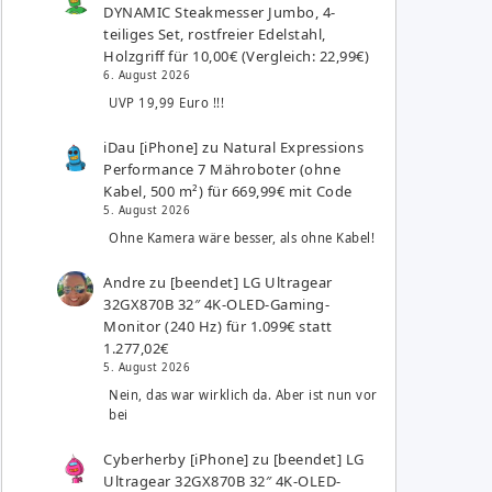
DYNAMIC Steakmesser Jumbo, 4-
teiliges Set, rostfreier Edelstahl,
Holzgriff für 10,00€ (Vergleich: 22,99€)
6. August 2026
UVP 19,99 Euro !!!
iDau [iPhone]
zu
Natural Expressions
Performance 7 Mähroboter (ohne
Kabel, 500 m²) für 669,99€ mit Code
5. August 2026
Ohne Kamera wäre besser, als ohne Kabel!
Andre
zu
[beendet] LG Ultragear
32GX870B 32″ 4K-OLED-Gaming-
Monitor (240 Hz) für 1.099€ statt
1.277,02€
5. August 2026
Nein, das war wirklich da. Aber ist nun vor
bei
Cyberherby [iPhone]
zu
[beendet] LG
Ultragear 32GX870B 32″ 4K-OLED-