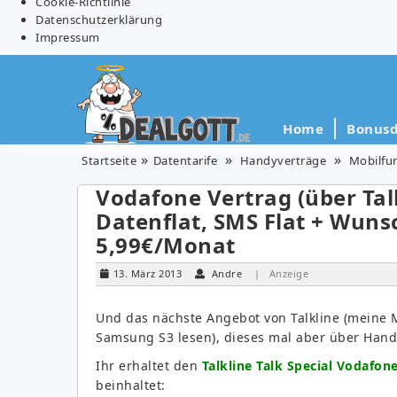
Cookie-Richtlinie
Datenschutzerklärung
Impressum
Home
Bonusd
Startseite
Datentarife
Handyverträge
Mobilfu
Vodafone Vertrag (über Talk
Datenflat, SMS Flat + Wunsc
5,99€/Monat
13. März 2013
Andre
| Anzeige
Und das nächste Angebot von Talkline (meine 
Samsung S3 lesen), dieses mal aber über Handy
Ihr erhaltet den
Talkline Talk Special Vodafon
beinhaltet: