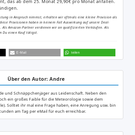
nt, das ab dem 25. Monat 29,90€ pro Monat anfallen.
ündigen.
tung in Anspruch nimmst, erhalten wir oftmals eine kleine Provision als
diese Provisionen haben in keinem Fall Auswirkung auf unsere Deal-
Als Amazon-Partner verdienen wir an qualifizierten Verkäufen. Als
 Du einen Kauf tätigst.
E-Mail
teilen
Über den Autor: Andre
de und Schnäppchenjäger aus Leidenschaft. Neben den
ch ein großes Fai­ble für die Meteorologie sowie dem
e). Solltet ihr mal eine Frage haben, eine Anregung usw. bin
tunden am Tag per eMail für euch erreichbar.