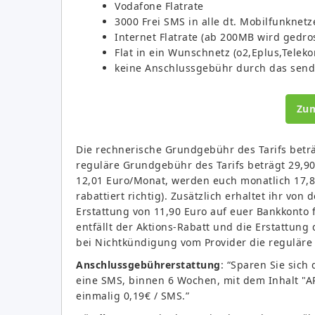
Vodafone Flatrate
3000 Frei SMS in alle dt. Mobilfunknetz
Internet Flatrate (ab 200MB wird gedros
Flat in ein Wunschnetz (o2,Eplus,Telek
keine Anschlussgebühr durch das send
Zu
Die rechnerische Grundgebühr des Tarifs beträ
reguläre Grundgebühr des Tarifs beträgt 29,90
12,01 Euro/Monat, werden euch monatlich 17,89
rabattiert richtig). Zusätzlich erhaltet ihr v
Erstattung von 11,90 Euro auf euer Bankkonto 
entfällt der Aktions-Rabatt und die Erstattu
bei Nichtkündigung vom Provider die reguläre
Anschlussgebührerstattung
: “Sparen Sie sich
eine SMS, binnen 6 Wochen, mit dem Inhalt "AP
einmalig 0,19€ / SMS.”