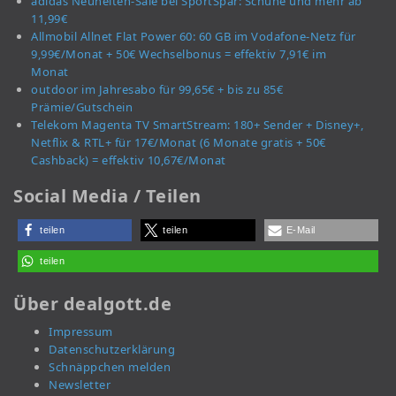
adidas Neuheiten-Sale bei SportSpar: Schuhe und mehr ab
11,99€
Allmobil Allnet Flat Power 60: 60 GB im Vodafone-Netz für
9,99€/Monat + 50€ Wechselbonus = effektiv 7,91€ im
Monat
outdoor im Jahresabo für 99,65€ + bis zu 85€
Prämie/Gutschein
Telekom Magenta TV SmartStream: 180+ Sender + Disney+,
Netflix & RTL+ für 17€/Monat (6 Monate gratis + 50€
Cashback) = effektiv 10,67€/Monat
Social Media / Teilen
teilen
teilen
E-Mail
teilen
Über dealgott.de
Impressum
Datenschutzerklärung
Schnäppchen melden
Newsletter