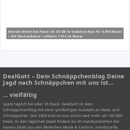
Allmobil Allnet Flat Power 60: 60 GB im Vodafone-Netz für 9,99€/Monat
+ 50€ Wechselbonus = effektiv 7,91€ im Monat
DealGott – Dein Schnäppchenblog Deine
Jagd nach Schnäppchen mit uns ist…
… vielfältig
spare täglich bei über 35 Deals. DealGott ist dein
Schnäppchenblog mit einer großartigen Auswahl an Deals und
Schnäppchen. Seit 2009 sind es nun schon weit mehr als 100.000
Deals. In den täglichen Deals findest du im Handumdrehen die
besten Deals aus den Bereichen Mode & Fashion, Handytarife,