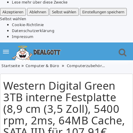
Lese mehr über diese Zwecke
Akzeptieren
Ablehnen
Selbst wählen
Einstellungen speichern
Selbst wählen
Cookie-Richtlinie
Datenschutzerklärung
Impressum
Startseite
Computer & Büro
Computerzubehör
Western Digit
Western Digital Green
3TB interne Festplatte
(8,9 cm (3,5 Zoll), 5400
rpm, 2ms, 64MB Cache,
SATA III) für 107,91€