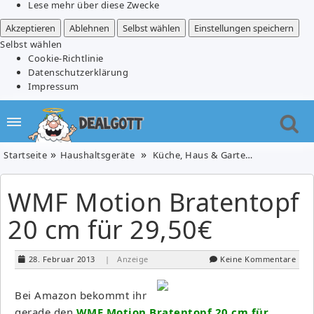
Lese mehr über diese Zwecke
Akzeptieren
Ablehnen
Selbst wählen
Einstellungen speichern
Selbst wählen
Cookie-Richtlinie
Datenschutzerklärung
Impressum
Startseite
Haushaltsgeräte
Küche, Haus & Garten
WMF Motion
WMF Motion Bratentopf
20 cm für 29,50€
28. Februar 2013
| Anzeige
Keine Kommentare
Bei Amazon bekommt ihr
gerade den
WMF Motion Bratentopf 20 cm für