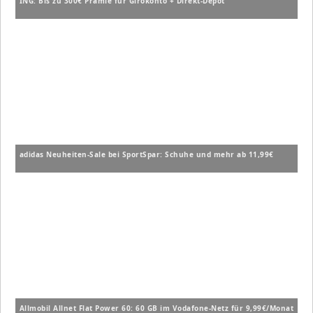
ING: Bis zu 300€ Prämie für Girokonto + Direkt-Depot
adidas Neuheiten-Sale bei SportSpar: Schuhe und mehr ab 11,99€
Allmobil Allnet Flat Power 60: 60 GB im Vodafone-Netz für 9,99€/Monat