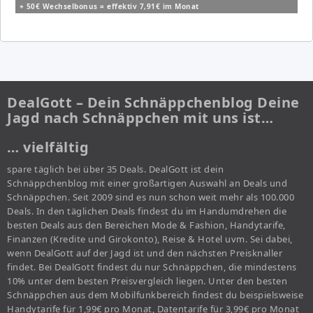
+ 50€ Wechselbonus = effektiv 7,91€ im Monat
DealGott – Dein Schnäppchenblog Deine
Jagd nach Schnäppchen mit uns ist…
… vielfältig
spare täglich bei über 35 Deals. DealGott ist dein
Schnäppchenblog mit einer großartigen Auswahl an Deals und
Schnäppchen. Seit 2009 sind es nun schon weit mehr als 100.000
Deals. In den täglichen Deals findest du im Handumdrehen die
besten Deals aus den Bereichen Mode & Fashion, Handytarife,
Finanzen (Kredite und Girokonto), Reise & Hotel uvm. Sei dabei,
wenn DealGott auf der Jagd ist und den nächsten Preisknaller
findet. Bei DealGott findest du nur Schnäppchen, die mindestens
10% unter dem besten Preisvergleich liegen. Unter den besten
Schnäppchen aus dem Mobilfunkbereich findest du beispielsweise
Handytarife für 1,99€ pro Monat, Datentarife für 3,99€ pro Monat