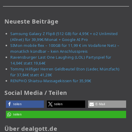
Neueste Beiträge
Samsung Galaxy Z Flip8 (512 GB) für 4,95€ + o2 Unlimited
(Allnet) für 39,99€/Monat + Google AI Pro
SIMon mobile flex – 100GB für 11,99 € im Vodafone Netz –
monatlich kündbar – kein Anschlusspreis
Ravensburger Last One Laughing (LOL) Partyspiel für
14,04€ statt 19,64€
Tommy Hilfiger Herren Geldbeutel Eton (Leder, Münzfach)
für 37,84€ statt 41,28€
RENPHO Shiatsu-Massagekissen für 35,99€
Social Media / Teilen
teilen
teilen
E-Mail
teilen
Über dealgott.de