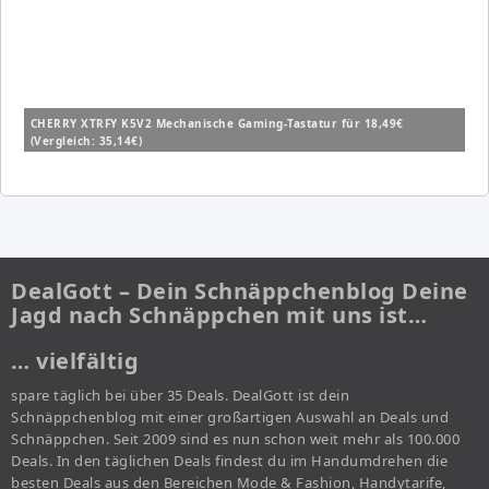
CHERRY XTRFY K5V2 Mechanische Gaming-Tastatur für 18,49€
(Vergleich: 35,14€)
DealGott – Dein Schnäppchenblog Deine
Jagd nach Schnäppchen mit uns ist…
… vielfältig
spare täglich bei über 35 Deals. DealGott ist dein
Schnäppchenblog mit einer großartigen Auswahl an Deals und
Schnäppchen. Seit 2009 sind es nun schon weit mehr als 100.000
Deals. In den täglichen Deals findest du im Handumdrehen die
besten Deals aus den Bereichen Mode & Fashion, Handytarife,