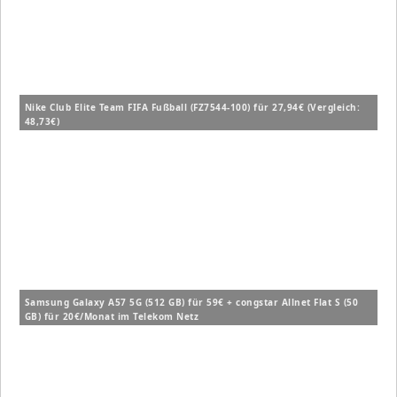
Nike Club Elite Team FIFA Fußball (FZ7544-100) für 27,94€ (Vergleich:
48,73€)
Samsung Galaxy A57 5G (512 GB) für 59€ + congstar Allnet Flat S (50
GB) für 20€/Monat im Telekom Netz