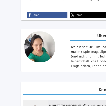
teilen
teilen
Über
Ich bin seit 2013 im Te
mal mit Spielzeug, all
(und nicht nur mit Tec
leidenschaftliche Hobb
Frage haben, könnt ihr
Ko
HORST-78 [MOBILE]
7. Juli 2014
1