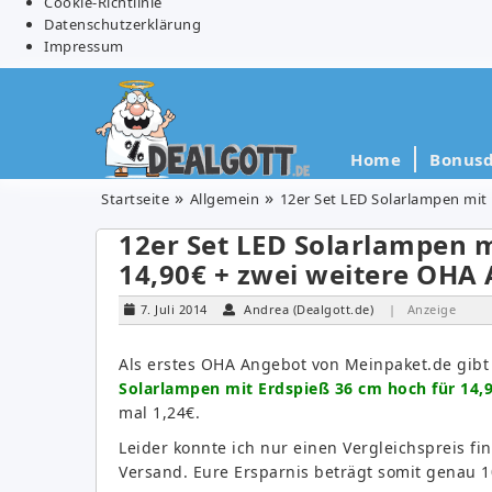
Cookie-Richtlinie
Datenschutzerklärung
Impressum
Home
Bonusd
Startseite
Allgemein
12er Set LED Solarlampen mit
12er Set LED Solarlampen m
14,90€ + zwei weitere OHA
7. Juli 2014
Andrea (Dealgott.de)
| Anzeige
Als erstes OHA Angebot von Meinpaket.de gibt
Solarlampen mit Erdspieß 36 cm hoch für 14,9
mal 1,24€.
Leider konnte ich nur einen Vergleichspreis fi
Versand. Eure Ersparnis beträgt somit genau 1