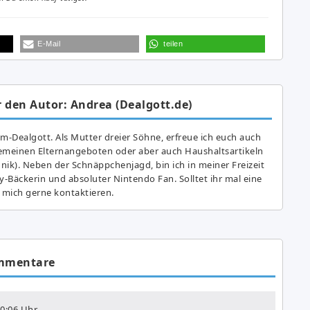
E-Mail
teilen
 den Autor: Andrea (Dealgott.de)
am-Dealgott. Als Mutter dreier Söhne, erfreue ich euch auch
gemeinen Elternangeboten oder aber auch Haushaltsartikeln
hnik). Neben der Schnäppchenjagd, bin ich in meiner Freizeit
y-Bäckerin und absoluter Nintendo Fan. Solltet ihr mal eine
 mich gerne kontaktieren.
mmentare
0:06 Uhr