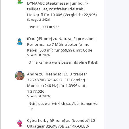
DYNAMIC Steakmesser Jumbo, 4-
teiliges Set, rostfreier Edelstahl,
Holzgriff für 10,00€ (Vergleich: 22,99€)
6. August 2026
UVP 19,99 Euro !!!
iDau [iPhone]
zu
Natural Expressions
Performance 7 Mähroboter (ohne
Kabel, 500 m²) für 669,99€ mit Code
5. August 2026
Ohne Kamera wäre besser, als ohne Kabel!
Andre
zu
[beendet] LG Ultragear
32GX870B 32″ 4K-OLED-Gaming-
Monitor (240 Hz) für 1.099€ statt
1.277,02€
5. August 2026
Nein, das war wirklich da. Aber ist nun vor
bei
Cyberherby [iPhone]
zu
[beendet] LG
Ultragear 32GX870B 32″ 4K-OLED-