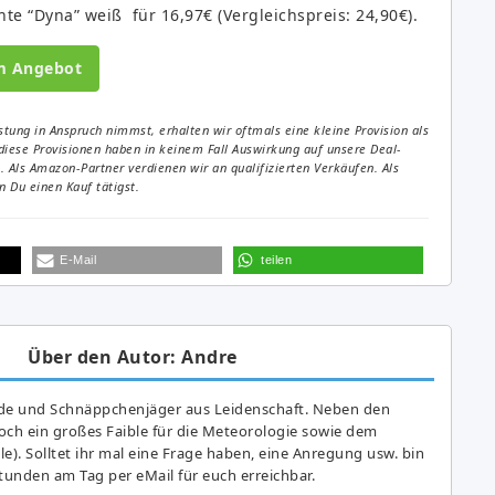
chte “Dyna” weiß für 16,97€ (Vergleichspreis: 24,90€).
m Angebot
tung in Anspruch nimmst, erhalten wir oftmals eine kleine Provision als
diese Provisionen haben in keinem Fall Auswirkung auf unsere Deal-
Als Amazon-Partner verdienen wir an qualifizierten Verkäufen. Als
 Du einen Kauf tätigst.
E-Mail
teilen
Über den Autor: Andre
de und Schnäppchenjäger aus Leidenschaft. Neben den
ch ein großes Fai­ble für die Meteorologie sowie dem
e). Solltet ihr mal eine Frage haben, eine Anregung usw. bin
tunden am Tag per eMail für euch erreichbar.