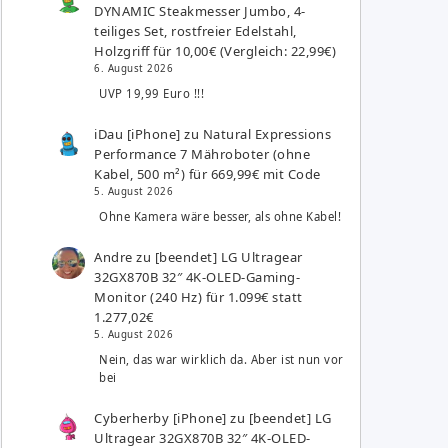
DYNAMIC Steakmesser Jumbo, 4-
teiliges Set, rostfreier Edelstahl,
Holzgriff für 10,00€ (Vergleich: 22,99€)
6. August 2026
UVP 19,99 Euro !!!
iDau [iPhone]
zu
Natural Expressions
Performance 7 Mähroboter (ohne
Kabel, 500 m²) für 669,99€ mit Code
5. August 2026
Ohne Kamera wäre besser, als ohne Kabel!
Andre
zu
[beendet] LG Ultragear
32GX870B 32″ 4K-OLED-Gaming-
Monitor (240 Hz) für 1.099€ statt
1.277,02€
5. August 2026
Nein, das war wirklich da. Aber ist nun vor
bei
Cyberherby [iPhone]
zu
[beendet] LG
Ultragear 32GX870B 32″ 4K-OLED-