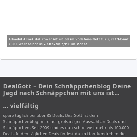
Allmobil Allnet Flat Power 60: 60 GB im Vodafone-Netz für 9,99€/Monat
+ 50€ Wechselbonus = effektiv 7,91€ im Monat
DealGott – Dein Schnäppchenblog Deine
Jagd nach Schnäppchen mit uns ist…
… vielfältig
spare täglich bei über 35 Deals. DealGott ist dein
Schnäppchenblog mit einer großartigen Auswahl an Deals und
Schnäppchen. Seit 2009 sind es nun schon weit mehr als 100.000
Deals. In den täglichen Deals findest du im Handumdrehen die