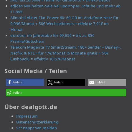
ING: Bis zu 300€ Prämie für Girokonto + Direkt-Depot
adidas Neuheiten-Sale bei SportSpar: Schuhe und mehr ab
11,99€
Allmobil Allnet Flat Power 60: 60 GB im Vodafone-Netz für
9,99€/Monat + 50€ Wechselbonus = effektiv 7,91€ im
Monat
outdoor im Jahresabo für 99,65€ + bis zu 85€
Prämie/Gutschein
Telekom Magenta TV SmartStream: 180+ Sender + Disney+,
Netflix & RTL+ für 17€/Monat (6 Monate gratis + 50€
Cashback) = effektiv 10,67€/Monat
Social Media / Teilen
teilen
teilen
E-Mail
teilen
Über dealgott.de
Impressum
Datenschutzerklärung
Schnäppchen melden