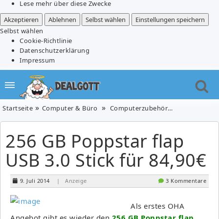
Lese mehr über diese Zwecke
Akzeptieren
Ablehnen
Selbst wählen
Einstellungen speichern
Selbst wählen
Cookie-Richtlinie
Datenschutzerklärung
Impressum
Startseite
Computer & Büro
Computerzubehör
256 GB Poppst
256 GB Poppstar flap
USB 3.0 Stick für 84,90€
9. Juli 2014
| Anzeige
3 Kommentare
Als erstes OHA
Angebot gibt es wieder den
256 GB Poppstar flap