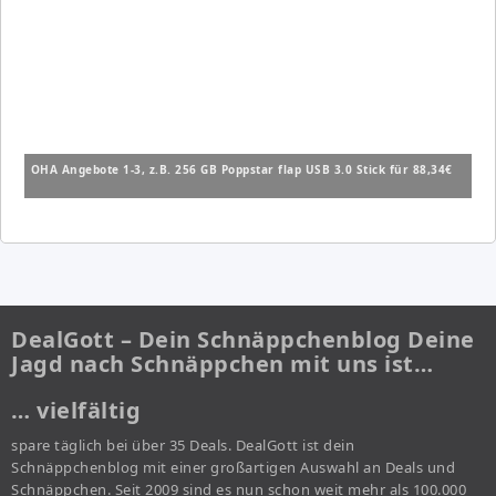
OHA Angebote 1-3, z.B. 256 GB Poppstar flap USB 3.0 Stick für 88,34€
DealGott – Dein Schnäppchenblog Deine
Jagd nach Schnäppchen mit uns ist…
… vielfältig
spare täglich bei über 35 Deals. DealGott ist dein
Schnäppchenblog mit einer großartigen Auswahl an Deals und
Schnäppchen. Seit 2009 sind es nun schon weit mehr als 100.000