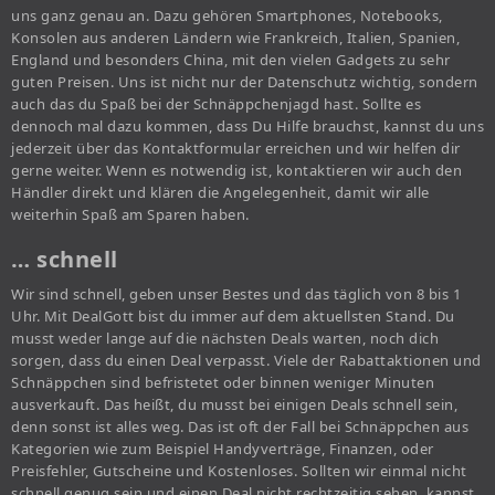
uns ganz genau an. Dazu gehören Smartphones, Notebooks,
Konsolen aus anderen Ländern wie Frankreich, Italien, Spanien,
England und besonders China, mit den vielen Gadgets zu sehr
guten Preisen. Uns ist nicht nur der Datenschutz wichtig, sondern
auch das du Spaß bei der Schnäppchenjagd hast. Sollte es
dennoch mal dazu kommen, dass Du Hilfe brauchst, kannst du uns
jederzeit über das Kontaktformular erreichen und wir helfen dir
gerne weiter. Wenn es notwendig ist, kontaktieren wir auch den
Händler direkt und klären die Angelegenheit, damit wir alle
weiterhin Spaß am Sparen haben.
… schnell
Wir sind schnell, geben unser Bestes und das täglich von 8 bis 1
Uhr. Mit DealGott bist du immer auf dem aktuellsten Stand. Du
musst weder lange auf die nächsten Deals warten, noch dich
sorgen, dass du einen Deal verpasst. Viele der Rabattaktionen und
Schnäppchen sind befristetet oder binnen weniger Minuten
ausverkauft. Das heißt, du musst bei einigen Deals schnell sein,
denn sonst ist alles weg. Das ist oft der Fall bei Schnäppchen aus
Kategorien wie zum Beispiel Handyverträge, Finanzen, oder
Preisfehler, Gutscheine und Kostenloses. Sollten wir einmal nicht
schnell genug sein und einen Deal nicht rechtzeitig sehen, kannst