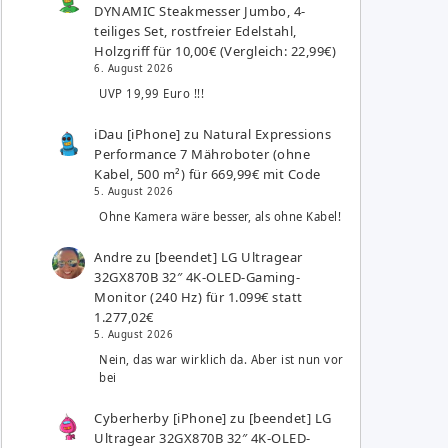
DYNAMIC Steakmesser Jumbo, 4-
teiliges Set, rostfreier Edelstahl,
Holzgriff für 10,00€ (Vergleich: 22,99€)
6. August 2026
UVP 19,99 Euro !!!
iDau [iPhone]
zu
Natural Expressions
Performance 7 Mähroboter (ohne
Kabel, 500 m²) für 669,99€ mit Code
5. August 2026
Ohne Kamera wäre besser, als ohne Kabel!
Andre
zu
[beendet] LG Ultragear
32GX870B 32″ 4K-OLED-Gaming-
Monitor (240 Hz) für 1.099€ statt
1.277,02€
5. August 2026
Nein, das war wirklich da. Aber ist nun vor
bei
Cyberherby [iPhone]
zu
[beendet] LG
Ultragear 32GX870B 32″ 4K-OLED-