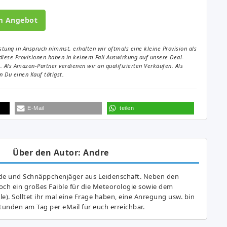
m Angebot
tung in Anspruch nimmst, erhalten wir oftmals eine kleine Provision als
diese Provisionen haben in keinem Fall Auswirkung auf unsere Deal-
Als Amazon-Partner verdienen wir an qualifizierten Verkäufen. Als
 Du einen Kauf tätigst.
E-Mail
teilen
Über den Autor: Andre
de und Schnäppchenjäger aus Leidenschaft. Neben den
ch ein großes Fai­ble für die Meteorologie sowie dem
e). Solltet ihr mal eine Frage haben, eine Anregung usw. bin
tunden am Tag per eMail für euch erreichbar.