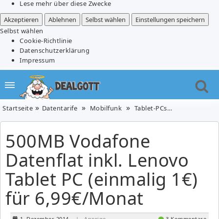
Lese mehr über diese Zwecke
Akzeptieren
Ablehnen
Selbst wählen
Einstellungen speichern
Selbst wählen
Cookie-Richtlinie
Datenschutzerklärung
Impressum
Startseite
Datentarife
Mobilfunk
Tablet-PCs
500MB Vodafon
500MB Vodafone
Datenflat inkl. Lenovo
Tablet PC (einmalig 1€)
für 6,99€/Monat
1. Dezember 2014
| Anzeige
3 Kommentare