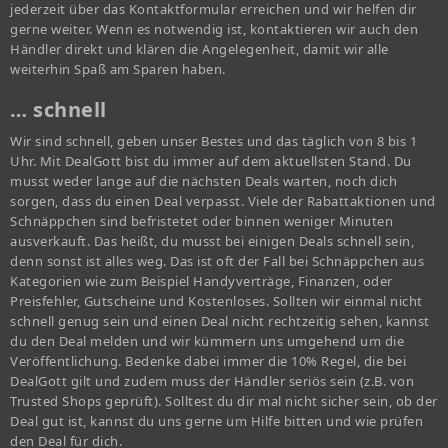
jederzeit über das Kontaktformular erreichen und wir helfen dir
gerne weiter. Wenn es notwendig ist, kontaktieren wir auch den
Händler direkt und klären die Angelegenheit, damit wir alle
weiterhin Spaß am Sparen haben.
… schnell
Wir sind schnell, geben unser Bestes und das täglich von 8 bis 1
Uhr. Mit DealGott bist du immer auf dem aktuellsten Stand. Du
musst weder lange auf die nächsten Deals warten, noch dich
sorgen, dass du einen Deal verpasst. Viele der Rabattaktionen und
Schnäppchen sind befristetet oder binnen weniger Minuten
ausverkauft. Das heißt, du musst bei einigen Deals schnell sein,
denn sonst ist alles weg. Das ist oft der Fall bei Schnäppchen aus
Kategorien wie zum Beispiel Handyverträge, Finanzen, oder
Preisfehler, Gutscheine und Kostenloses. Sollten wir einmal nicht
schnell genug sein und einen Deal nicht rechtzeitig sehen, kannst
du den Deal melden und wir kümmern uns umgehend um die
Veröffentlichung. Bedenke dabei immer die 10% Regel, die bei
DealGott gilt und zudem muss der Händler seriös sein (z.B. von
Trusted Shops geprüft). Solltest du dir mal nicht sicher sein, ob der
Deal gut ist, kannst du uns gerne um Hilfe bitten und wie prüfen
den Deal für dich.