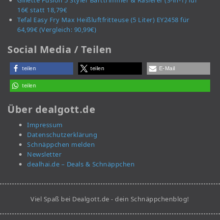
Gillette Fusion 5 Styler Barttrimmer & Rasierer (3-in-1) für
16€ statt 18,79€
Tefal Easy Fry Max Heißluftfritteuse (5 Liter) EY2458 für
64,99€ (Vergleich: 90,99€)
Social Media / Teilen
teilen
teilen
E-Mail
teilen
Über dealgott.de
Impressum
Datenschutzerklärung
Schnäppchen melden
Newsletter
dealhai.de – Deals & Schnäppchen
Viel Spaß bei Dealgott.de - dein Schnäppchenblog!