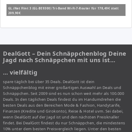
GL.iNet Flint 3 (GL-BE9300) Tri-Band Wi-Fi-7-Router für 178,49€ statt
209,90€
DealGott – Dein Schnäppchenblog Deine
Jagd nach Schnäppchen mit uns ist…
… vielfältig
spare täglich bei über 35 Deals. DealGott ist dein
Schnäppchenblog mit einer großartigen Auswahl an Deals und
Schnäppchen. Seit 2009 sind es nun schon weit mehr als 100.000
Deals. In den täglichen Deals findest du im Handumdrehen die
besten Deals aus den Bereichen Mode & Fashion, Handytarife,
Finanzen (Kredite und Girokonto), Reise & Hotel uvm. Sei dabei,
wenn DealGott auf der Jagd ist und den nächsten Preisknaller
findet. Bei DealGott findest du nur Schnäppchen, die mindestens
10% unter dem besten Preisvergleich liegen. Unter den besten