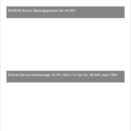
RENPHO Active Massagepistole für 64,95€
Einhell Benzin-Kettensäge GC-PC 1435 I TC Set für 99,99€ statt 109€